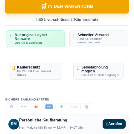
IN DEN WARENKORB
SSL-verschlüsselt
Käuferschutz
Nur original Layher
Schneller Versand
Neuware
Paket & Spedition
deutschlandweit
Geprüft & zertifiziert
Käuferschutz
Selbstabholung
möglich
Bis 20.000 € via Trusted
Shops
Direkt im Auslieferungslager
VISA
AMEX
ratepay
Persönliche Kaufberatung
RM
Anrufen
Herr Matzke hilft Ihnen — Mo–Fr · 9–17 Uhr