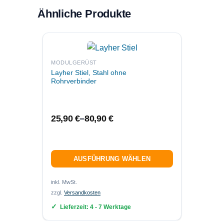
Ähnliche Produkte
MODUL
MODULGERÜST
Layher
Layher Stiel, Stahl ohne
Rohrve
Rohrverbinder
27,9
25,90
€
–
80,90
€
AUSFÜHRUNG WÄHLEN
inkl. MwS
inkl. MwSt.
zzgl.
Ver
zzgl.
Versandkosten
Lief
Lieferzeit:
4 - 7 Werktage