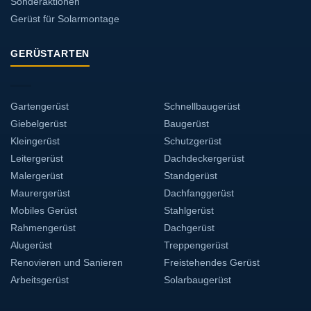
Sonderaktionen
Gerüst für Solarmontage
GERÜSTARTEN
Gartengerüst
Schnellbaugerüst
Giebelgerüst
Baugerüst
Kleingerüst
Schutzgerüst
Leitergerüst
Dachdeckergerüst
Malergerüst
Standgerüst
Maurergerüst
Dachfanggerüst
Mobiles Gerüst
Stahlgerüst
Rahmengerüst
Dachgerüst
Alugerüst
Treppengerüst
Renovieren und Sanieren
Freistehendes Gerüst
Arbeitsgerüst
Solarbaugerüst