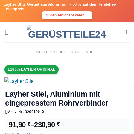
Layher Blitz Gerüst aus Aluminium -
30 % auf den Hersteller-
Listenpreis
Zu den Aktionspaketen →
START
/
MODULGERÜST
/
STIELE
100% LAYHER ORIGINAL
Layher Stiel, Aluminium mit
eingepresstem Rohrverbinder
Art.-Nr.
3200100-X
91,90
–
230,90
€
€