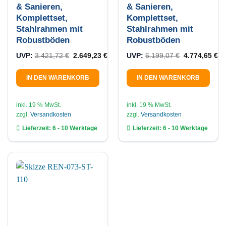
& Sanieren,
& Sanieren,
Komplettset,
Komplettset,
Stahlrahmen mit
Stahlrahmen mit
Robustböden
Robustböden
Ursprünglicher Preis war: 3.421,72 €
Aktueller Preis ist: 2.649,23 €.
Ursprünglich
Ak
UVP:
3.421,72
€
2.649,23
€
UVP:
6.199,07
€
4.774,65
€
IN DEN WARENKORB
IN DEN WARENKORB
inkl. 19 % MwSt.
inkl. 19 % MwSt.
zzgl.
Versandkosten
zzgl.
Versandkosten
Lieferzeit:
6 - 10 Werktage
Lieferzeit:
6 - 10 Werktage