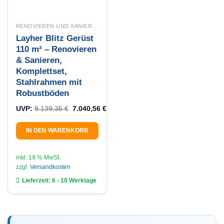
RENOVIEREN UND SANIEREN
Layher Blitz Gerüst
110 m² – Renovieren
& Sanieren,
Komplettset,
Stahlrahmen mit
Robustböden
Ursprünglicher Preis war: 9.139,35 €
Aktueller Preis ist: 7.040,56 €.
UVP:
9.139,35
€
7.040,56
€
IN DEN WARENKORB
inkl. 19 % MwSt.
zzgl.
Versandkosten
Lieferzeit:
6 - 10 Werktage