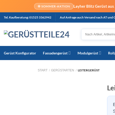
Layher Blitz Gerüst au
🌞 SOMMER-AKTION
Zum
Tel. Kaufberatung: 01525 3362942
Auf Anfrage auch Versand nach AT und 
Inhalt
springen
Gerüst Konfigurator
Fassadengerüst
Modulgerüst
Roll
LEITERGERÜST
START
/
GERÜSTARTEN
/
Le
E
S