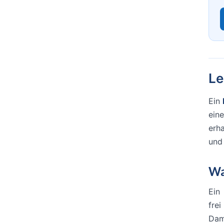
Le
Ein
ein
erh
und 
Wa
Ein 
frei
Dam