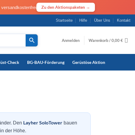
· versandkostenfrei
Zu den Aktionspaketen →
Startseite
Hilfe
Über Uns
Kontakt
Anmelden
Warenkorb /
0,00
€
rüst-Check
BG-BAU-Förderung
Gerüstöse Aktion
Layher SoloTower
eländer. Den
bauen
 in der Höhe.