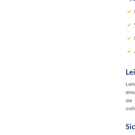
Lei
Leit
ein
sie
vol
Si