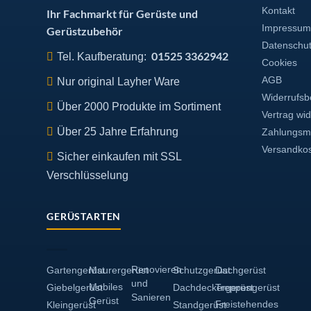
Kontakt
Ihr Fachmarkt für Gerüste und
Impressum
Gerüstzubehör
Datenschu
01525 3362942
Tel. Kaufberatung:
Cookies
AGB
Nur original Layher Ware
Widerrufsb
Über 2000 Produkte im Sortiment
Vertrag wi
Über 25 Jahre Erfahrung
Zahlungsmö
Versandko
Sicher einkaufen mit SSL
Verschlüsselung
GERÜSTARTEN
Renovieren
Gartengerüst
Maurergerüst
Schutzgerüst
Dachgerüst
und
Mobiles
Giebelgerüst
Dachdeckergerüst
Treppengerüst
Sanieren
Gerüst
Freistehendes
Kleingerüst
Standgerüst