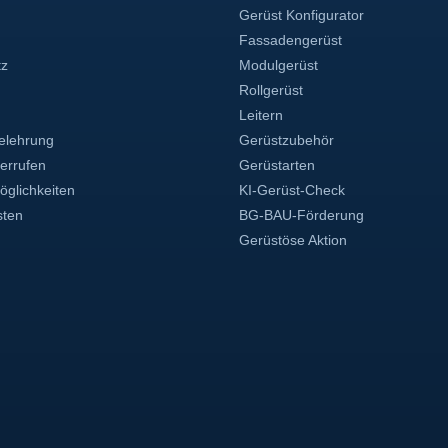
Gerüst Konfigurator
Fassadengerüst
tz
Modulgerüst
Rollgerüst
Leitern
elehrung
Gerüstzubehör
derrufen
Gerüstarten
glichkeiten
KI-Gerüst-Check
sten
BG-BAU-Förderung
Gerüstöse Aktion