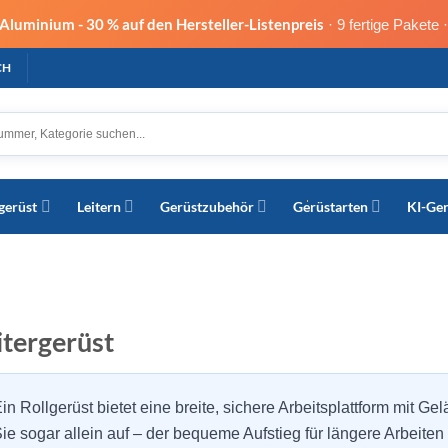
s Aluminium -
30 % auf den Hersteller-Listenpreis
· 9 fertige Pakete 
CH
gerüst
Leitern
Gerüstzubehör
Gerüstarten
KI-Ge
itergerüst
in Rollgerüst bietet eine breite, sichere Arbeitsplattform mit G
ie sogar allein auf – der bequeme Aufstieg für längere Arbeiten