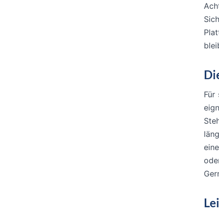
Ach
Sic
Pla
blei
Di
Für
eign
Ste
län
ein
oder
Gern
Le