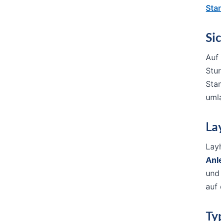
Sta
Sic
Auf
Stu
Sta
uml
La
Lay
Anl
und
auf
Ty