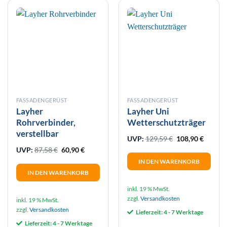
FASSADENGERÜST
FASSADENGERÜST
Layher
Layher Uni
Rohrverbinder,
Wetterschutzträger
verstellbar
Ursprünglicher 
Aktuelle
UVP:
129,59
€
108,90
€
Ursprünglicher Preis war: 87,58 €
Aktueller Preis ist: 60,90 €.
UVP:
87,58
€
60,90
€
IN DEN WARENKORB
IN DEN WARENKORB
inkl. 19 % MwSt.
zzgl.
Versandkosten
inkl. 19 % MwSt.
zzgl.
Versandkosten
Lieferzeit:
4 - 7 Werktage
Lieferzeit:
4 - 7 Werktage