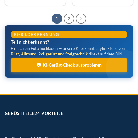
1
2
KI-BILDERKENNUNG
Teil nicht erkannt?
Einfach ein Foto hochladen — unsere KI erkennt Layher-Teile von
Blitz, Allround, Rollgerüst und Steigtechnik
direkt auf dem Bild.
📷 KI-Gerüst-Check ausprobieren
GERÜSTTEILE24 VORTEILE