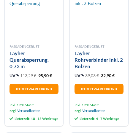
Produktseite
gewählt
werden
FASSADENGERÜST
FASSADENGERÜST
Layher
Layher
Querabsperrung,
Rohrverbinder inkl. 2
0,73 m
Bolzen
Ursprünglicher Preis war: 113,29 €
Aktueller Preis ist: 95,90 €.
Ursprünglicher Pr
Aktueller 
UVP:
113,29
€
95,90
€
UVP:
39,03
€
32,90
€
IN DEN WARENKORB
IN DEN WARENKORB
inkl. 19 % MwSt.
inkl. 19 % MwSt.
zzgl.
Versandkosten
zzgl.
Versandkosten
Lieferzeit:
10 - 15 Werktage
Lieferzeit:
4 - 7 Werktage