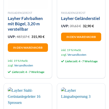
werden
FASSADENGERÜST
FASSADENGERÜST
Layher Fahrbalken
Layher Geländerstiel
mit Bügel, 3,20 m
Ursprünglicher Pr
Aktueller 
UVP:
39,63
€
32,90
€
verstellbar
Ursprünglicher Preis war: 487,07 €
Aktueller Preis ist: 315,90 €.
UVP:
487,07
€
315,90
€
IN DEN WARENKORB
IN DEN WARENKORB
inkl. 19 % MwSt.
zzgl.
Versandkosten
inkl. 19 % MwSt.
Lieferzeit:
4 - 7 Werktage
zzgl.
Versandkosten
Lieferzeit:
4 - 7 Werktage