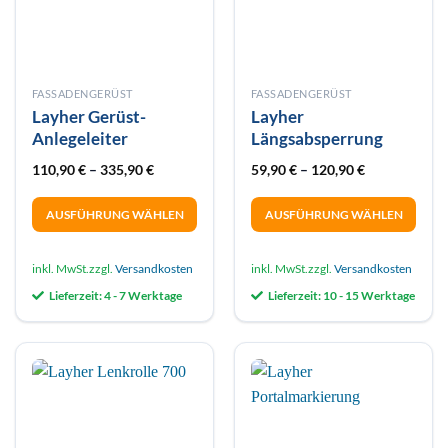
FASSADENGERÜST
FASSADENGERÜST
Layher Gerüst-
Layher
Anlegeleiter
Längsabsperrung
110,90
€
–
335,90
€
59,90
€
–
120,90
€
AUSFÜHRUNG WÄHLEN
AUSFÜHRUNG WÄHLEN
Dieses
Dieses
Produkt
Produkt
inkl. MwSt.
zzgl.
Versandkosten
inkl. MwSt.
zzgl.
Versandkosten
weist
weist
Lieferzeit:
4 - 7 Werktage
Lieferzeit:
10 - 15 Werktage
mehrere
mehrere
Varianten
Varianten
auf.
auf.
Die
Die
Optionen
Optionen
können
können
auf
auf