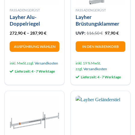
FASSADENGERÜST
FASSADENGERÜST
Layher Alu-
Layher
Doppelriegel
Brüstungsklammer
Ursprünglicher 
Aktueller
272,90
€
–
287,90
€
UVP:
116,50
€
97,90
€
AUSFÜHRUNG WÄHLEN
IN DEN WARENKORB
Dieses
Produkt
inkl. MwSt.
zzgl.
Versandkosten
inkl. 19 % MwSt.
weist
zzgl.
Versandkosten
Lieferzeit:
4 - 7 Werktage
mehrere
Lieferzeit:
4 - 7 Werktage
Varianten
auf.
Die
Optionen
können
auf
der
Produktseite
gewählt