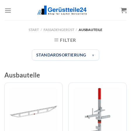
Zum
Inhalt
springen
START
/
FASSADENGERÜST
/
AUSBAUTEILE
FILTER
STANDARDSORTIERUNG
▼
Ausbauteile