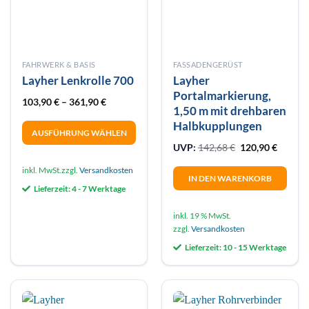
der
der
Produktseite
Produktseite
gewählt
gewählt
werden
werden
FAHRWERK & BASIS
FASSADENGERÜST
Layher Lenkrolle 700
Layher
Portalmarkierung,
103,90
€
–
361,90
€
1,50 m mit drehbaren
Halbkupplungen
AUSFÜHRUNG WÄHLEN
Ursprünglicher 
Aktuelle
UVP:
142,68
€
120,90
€
Dieses
Produkt
inkl. MwSt.
zzgl.
Versandkosten
IN DEN WARENKORB
weist
Lieferzeit:
4 - 7 Werktage
mehrere
Varianten
inkl. 19 % MwSt.
auf.
zzgl.
Versandkosten
Die
Lieferzeit:
10 - 15 Werktage
Optionen
können
auf
der