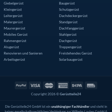
Giebelgerüst
Baugerüst
Kleingerüst
Schutzgerüst
Leitergerüst
Dachdeckergerüst
Malergerüst
Standgerüst
Maurergerüst
Dachfanggerüst
Mobiles Gerüst
Stahlgerüst
Rahmengerüst
Dachgerüst
Alugerüst
Treppengerüst
Renovieren und Sanieren
Freistehendes Gerüst
Arbeitsgerüst
Solarbaugerüst
Copyright 2026 ©
Gerüstteile24
Die Gerüstteile24 GmbH ist ein
unabhängiger Fachhändler
und steht in
keiner gesellschaftsrechtlichen Verbindung zur Wilhelm Layher GmbH &