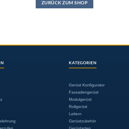
ZURÜCK ZUM SHOP
IN
KATEGORIEN
Gerüst Konfigurator
Fassadengerüst
tz
Modulgerüst
Rollgerüst
Leitern
elehrung
Gerüstzubehör
derrufen
Gerüstarten