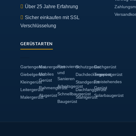
Über 25 Jahre Erfahrung
Zahlungsmö
Versandko
Sicher einkaufen mit SSL
Verschlüsselung
GERÜSTARTEN
Renovieren
Gartengerüst
Maurergerüst
Schutzgerüst
Dachgerüst
und
Mobiles
Giebelgerüst
Dachdeckergerüst
Treppengerüst
Sanieren
Gerüst
Freistehendes
Kleingerüst
Standgerüst
Arbeitsgerüst
Rahmengerüst
Gerüst
Leitergerüst
Dachfanggerüst
Schnellbaugerüst
Alugerüst
Solarbaugerüst
Malergerüst
Stahlgerüst
Baugerüst