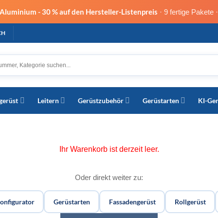
s Aluminium -
30 % auf den Hersteller-Listenpreis
· 9 fertige Pakete 
CH
gerüst
Leitern
Gerüstzubehör
Gerüstarten
KI-Ge
Ihr Warenkorb ist derzeit leer.
Oder direkt weiter zu:
onfigurator
Gerüstarten
Fassadengerüst
Rollgerüst