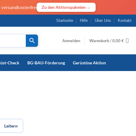
· versandkostenfrei
Zu den Aktionspaketen →
Startseite
Hilfe
Über Uns
Kontakt
Anmelden
Warenkorb /
0,00
€
rüst-Check
BG-BAU-Förderung
Gerüstöse Aktion
Leitern