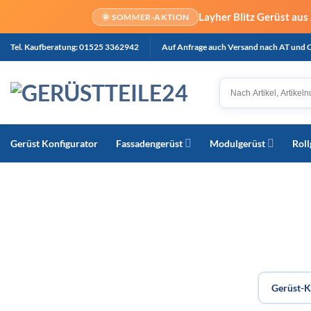
Layher Blitz Gerüst au
🌞 SOMMER-AKTION
Zum
Tel. Kaufberatung: 01525 3362942
Auf Anfrage auch Versand nach AT und 
Inhalt
springen
Gerüst Konfigurator
Fassadengerüst
Modulgerüst
Roll
Gerüst-K