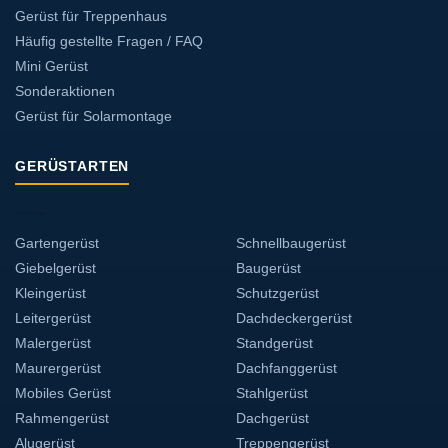
Gerüst für Treppenhaus
Häufig gestellte Fragen / FAQ
Mini Gerüst
Sonderaktionen
Gerüst für Solarmontage
GERÜSTARTEN
Gartengerüst
Schnellbaugerüst
Giebelgerüst
Baugerüst
Kleingerüst
Schutzgerüst
Leitergerüst
Dachdeckergerüst
Malergerüst
Standgerüst
Maurergerüst
Dachfanggerüst
Mobiles Gerüst
Stahlgerüst
Rahmengerüst
Dachgerüst
Alugerüst
Treppengerüst