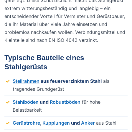
gefertigt. Diese Schutzschicht macht das Stahlgerüst
extrem witterungsbeständig und langlebig – ein
entscheidender Vorteil für Vermieter und Gerüstbauer,
die ihr Material über viele Jahre einsetzen und
problemlos nachkaufen wollen. Verbindungsmittel und
Kleinteile sind nach EN ISO 4042 verzinkt.
Typische Bauteile eines
Stahlgerüsts
Stellrahmen
aus feuerverzinktem Stahl
als
tragendes Grundgerüst
Stahlböden
und
Robustböden
für hohe
Belastbarkeit
Gerüstrohre
,
Kupplungen
und
Anker
aus Stahl