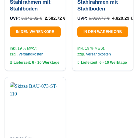
Stahlrahmen mit
Stahlrahmen mit
Stahlböden
Stahlböden
Ursprünglicher Preis war: 3.341,02 €
Aktueller Preis ist: 2.582,72 €.
Ursprünglich
Ak
UVP:
3.341,02
€
2.582,72
€
UVP:
6.010,77
€
4.620,29
€
IN DEN WARENKORB
IN DEN WARENKORB
inkl. 19 % MwSt.
inkl. 19 % MwSt.
zzgl.
Versandkosten
zzgl.
Versandkosten
Lieferzeit:
6 - 10 Werktage
Lieferzeit:
6 - 10 Werktage