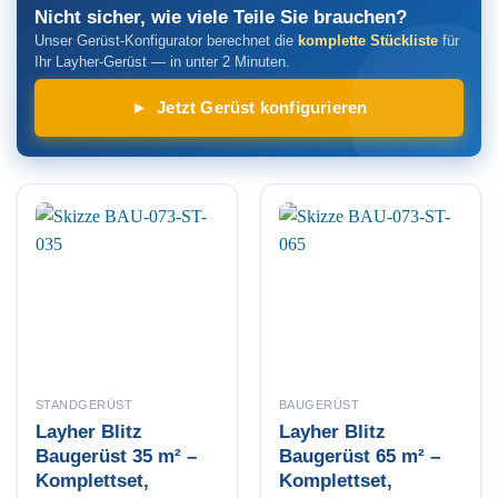
Nicht sicher, wie viele Teile Sie brauchen?
Unser Gerüst-Konfigurator berechnet die
komplette Stückliste
für
Ihr Layher-Gerüst — in unter 2 Minuten.
► Jetzt Gerüst konfigurieren
STANDGERÜST
BAUGERÜST
Layher Blitz
Layher Blitz
Baugerüst 35 m² –
Baugerüst 65 m² –
Komplettset,
Komplettset,