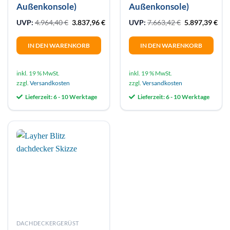
Außenkonsole)
Außenkonsole)
Ursprünglicher Preis war: 4.964,40 €
Aktueller Preis ist: 3.837,96 €.
Ursprünglicher
Aktu
UVP:
4.964,40
€
3.837,96
€
UVP:
7.663,42
€
5.897,39
€
IN DEN WARENKORB
IN DEN WARENKORB
inkl. 19 % MwSt.
inkl. 19 % MwSt.
zzgl.
Versandkosten
zzgl.
Versandkosten
Lieferzeit:
6 - 10 Werktage
Lieferzeit:
6 - 10 Werktage
DACHDECKERGERÜST