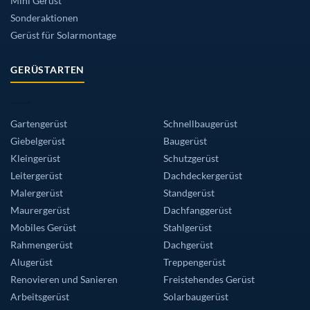
Mini Gerüst
Sonderaktionen
Gerüst für Solarmontage
GERÜSTARTEN
Gartengerüst
Schnellbaugerüst
Giebelgerüst
Baugerüst
Kleingerüst
Schutzgerüst
Leitergerüst
Dachdeckergerüst
Malergerüst
Standgerüst
Maurergerüst
Dachfanggerüst
Mobiles Gerüst
Stahlgerüst
Rahmengerüst
Dachgerüst
Alugerüst
Treppengerüst
Renovieren und Sanieren
Freistehendes Gerüst
Arbeitsgerüst
Solarbaugerüst