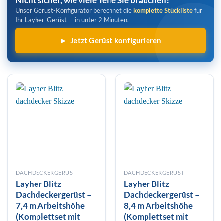
Nicht sicher, wie viele Teile Sie brauchen?
Unser Gerüst-Konfigurator berechnet die
komplette Stückliste
für
Ihr Layher-Gerüst — in unter 2 Minuten.
► Jetzt Gerüst konfigurieren
DACHDECKERGERÜST
DACHDECKERGERÜST
Layher Blitz
Layher Blitz
Dachdeckergerüst –
Dachdeckergerüst –
7,4 m Arbeitshöhe
8,4 m Arbeitshöhe
(Komplettset mit
(Komplettset mit