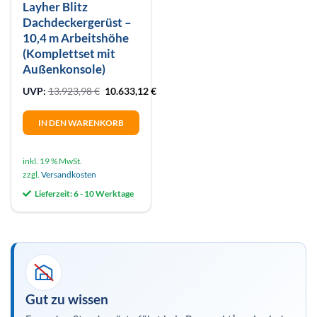
Layher Blitz
Dachdeckergerüst –
10,4 m Arbeitshöhe
(Komplettset mit
Außenkonsole)
Ursprünglicher Preis war: 13.923,98 €
Aktueller Preis ist: 10.633,12 €.
UVP:
13.923,98
€
10.633,12
€
IN DEN WARENKORB
inkl. 19 % MwSt.
zzgl.
Versandkosten
Lieferzeit:
6 - 10 Werktage
Gut zu wissen