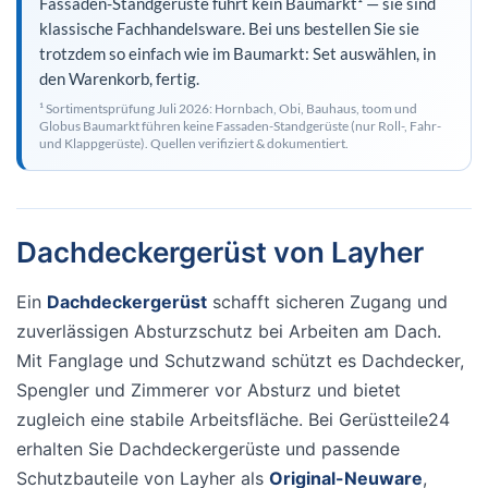
Fassaden-Standgerüste führt kein Baumarkt¹ — sie sind
klassische Fachhandelsware. Bei uns bestellen Sie sie
trotzdem so einfach wie im Baumarkt: Set auswählen, in
den Warenkorb, fertig.
¹ Sortimentsprüfung Juli 2026: Hornbach, Obi, Bauhaus, toom und
Globus Baumarkt führen keine Fassaden-Standgerüste (nur Roll-, Fahr-
und Klappgerüste). Quellen verifiziert & dokumentiert.
Dachdeckergerüst von Layher
Ein
Dachdeckergerüst
schafft sicheren Zugang und
zuverlässigen Absturzschutz bei Arbeiten am Dach.
Mit Fanglage und Schutzwand schützt es Dachdecker,
Spengler und Zimmerer vor Absturz und bietet
zugleich eine stabile Arbeitsfläche. Bei Gerüstteile24
erhalten Sie Dachdeckergerüste und passende
Schutzbauteile von Layher als
Original-Neuware
,