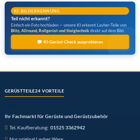
KI-BILDERKENNUNG
Teil nicht erkannt?
Einfach ein Foto hochladen — unsere KI erkennt Layher-Teile von
Blitz, Allround, Rollgerüst und Steigtechnik
direkt auf dem Bild.
📷 KI-Gerüst-Check ausprobieren
GERÜSTTEILE24 VORTEILE
Ihr Fachmarkt für Gerüste und Gerüstzubehör
Tel. Kaufberatung:
01525 3362942
Nur original Layher Ware