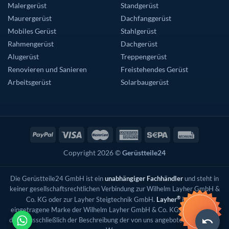
Malergerüst
Standgerüst
Maurergerüst
Dachfanggerüst
Mobiles Gerüst
Stahlgerüst
Rahmengerüst
Dachgerüst
Alugerüst
Treppengerüst
Renovieren und Sanieren
Freistehendes Gerüst
Arbeitsgerüst
Solarbaugerüst
Copyright 2026 ©
Gerüstteile24
Die Gerüstteile24 GmbH ist ein
unabhängiger Fachhändler
und steht in
keiner gesellschaftsrechtlichen Verbindung zur Wilhelm Layher GmbH &
®
Co. KG oder zur Layher Steigtechnik GmbH.
Layher
ist eine
eingetragene Marke der Wilhelm Layher GmbH & Co. KG; die Nennung
dient ausschließlich der Beschreibung der von uns angebotenen Original-