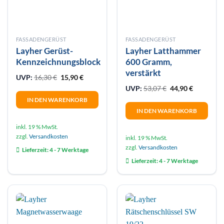
Produktseite
gewählt
werden
FASSADENGERÜST
FASSADENGERÜST
Layher Gerüst-
Layher Latthammer
Kennzeichnungsblock
600 Gramm,
verstärkt
Ursprünglicher Preis war: 16,30 €
Aktueller Preis ist: 15,90 €.
UVP:
16,30
€
15,90
€
Ursprünglicher Pr
Aktueller 
UVP:
53,07
€
44,90
€
IN DEN WARENKORB
IN DEN WARENKORB
inkl. 19 % MwSt.
zzgl.
Versandkosten
inkl. 19 % MwSt.
zzgl.
Versandkosten
Lieferzeit:
4 - 7 Werktage
Lieferzeit:
4 - 7 Werktage