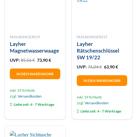
FASSADENGERÜST
FASSADENGERÜST
Layher
Layher
Magnetwasserwaage
Rätschenschlüssel
SW 19/22
Ursprünglicher Preis war: 85,56 €
Aktueller Preis ist: 73,90 €.
UVP:
85,56
€
73,90
€
Ursprünglicher Pr
Aktueller 
UVP:
76,04
€
63,90
€
IN DEN WARENKORB
IN DEN WARENKORB
inkl. 19 % MwSt.
zzgl.
Versandkosten
inkl. 19 % MwSt.
zzgl.
Versandkosten
Lieferzeit:
4 - 7 Werktage
Lieferzeit:
4 - 7 Werktage