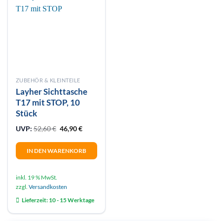
ZUBEHÖR & KLEINTEILE
Layher Sichttasche
T17 mit STOP, 10
Stück
Ursprünglicher Preis war: 52,60 €
Aktueller Preis ist: 46,90 €.
UVP:
52,60
€
46,90
€
IN DEN WARENKORB
inkl. 19 % MwSt.
zzgl.
Versandkosten
Lieferzeit:
10 - 15 Werktage