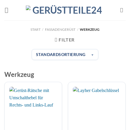
Zum
Inhalt
springen
START
/
FASSADENGERÜST
/
WERKZEUG
FILTER
STANDARDSORTIERUNG
▼
Werkzeug