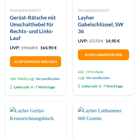
FASSADENGERÜST
FASSADENGERÜST
Gerüst-Rätsche mit
Layher
Umschalthebel für
Gabelschlüssel, SW
Rechts- und Links-
36
Lauf
Ursprünglicher Pr
Aktueller 
UVP:
17,73
€
14,90
€
Ursprünglicher Preis war: 194,68 €
Aktueller Preis ist: 164,90 €.
UVP:
194,68
€
164,90
€
IN DEN WARENKORB
AUSFÜHRUNG WÄHLEN
Dieses
inkl. 19 % MwSt.
Produkt
zzgl.
Versandkosten
inkl. MwSt.
zzgl.
Versandkosten
weist
Lieferzeit:
4 - 7 Werktage
Lieferzeit:
4 - 7 Werktage
mehrere
Varianten
auf.
Die
Optionen
können
auf
der