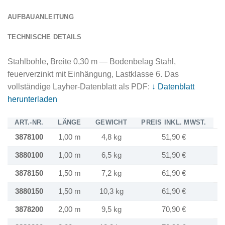
AUFBAUANLEITUNG
TECHNISCHE DETAILS
Stahlbohle, Breite 0,30 m — Bodenbelag Stahl,
feuerverzinkt mit Einhängung, Lastklasse 6. Das
vollständige Layher-Datenblatt als PDF:
↓ Datenblatt
herunterladen
ART.-NR.
LÄNGE
GEWICHT
PREIS INKL. MWST.
P
3878100
1,00 m
4,8 kg
51,90 €
3880100
1,00 m
6,5 kg
51,90 €
3878150
1,50 m
7,2 kg
61,90 €
3880150
1,50 m
10,3 kg
61,90 €
3878200
2,00 m
9,5 kg
70,90 €