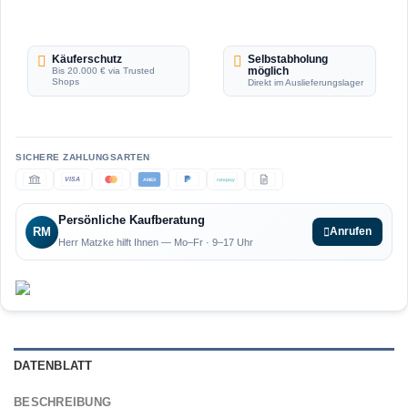
Käuferschutz
Selbstabholung
möglich
Bis 20.000 € via Trusted
Shops
Direkt im Auslieferungslager
VISA
AMEX
ratepay
Persönliche Kaufberatung
RM
Anrufen
Herr Matzke hilft Ihnen — Mo–Fr · 9–17 Uhr
DATENBLATT
BESCHREIBUNG