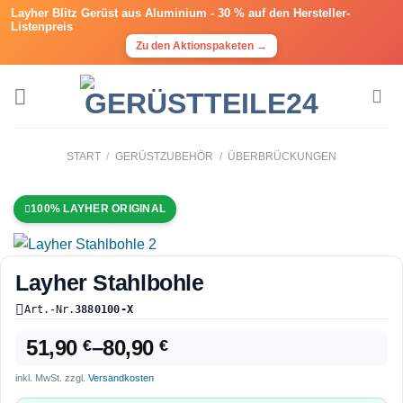
Layher Blitz Gerüst aus Aluminium -
30 % auf den Hersteller-
Listenpreis
Zu den Aktionspaketen →
Zum
Inhalt
springen
START
/
GERÜSTZUBEHÖR
/
ÜBERBRÜCKUNGEN
100% LAYHER ORIGINAL
Layher Stahlbohle
Art.-Nr.
3880100-X
51,90
–
80,90
€
€
inkl. MwSt.
zzgl.
Versandkosten