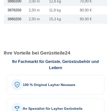
3880200
2,00 m
12,8 kg
70,90 €
3878250
2,50 m
11,8 kg
80,90 €
3880250
2,50 m
15,3 kg
80,90 €
Ihre Vorteile bei Gerüstteile24
Ihr Fachmarkt für Gerüste, Gerüstzubehör und
Leitern
100 % Original Layher Neuware
Ihr Spezialist für Layher Gerüstteile