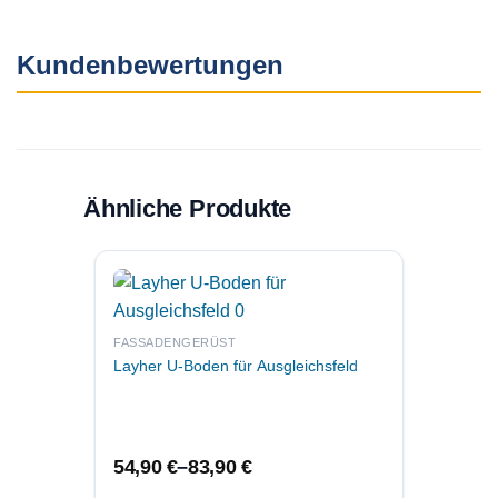
Kundenbewertungen
Ähnliche Produkte
FASSA
Layher
FASSADENGERÜST
30 Gra
Layher U-Boden für Ausgleichsfeld
UVP:
54,90
€
–
83,90
€