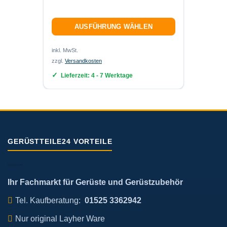
AUSFÜHRUNG WÄHLEN
inkl. 19
zzgl.
Ver
inkl. MwSt.
zzgl.
Versandkosten
Lief
Lieferzeit:
4 - 7 Werktage
GERÜSTTEILE24 VORTEILE
Ihr Fachmarkt für Gerüste und Gerüstzubehör
Tel. Kaufberatung:
01525 3362942
Nur original Layher Ware