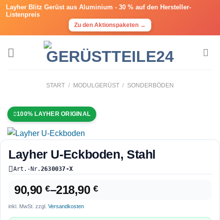
Layher Blitz Gerüst aus Aluminium -
30 % auf den Hersteller-
Listenpreis
Zu den Aktionspaketen →
START
/
MODULGERÜST
/
SONDERBÖDEN
100% LAYHER ORIGINAL
Layher U-Eckboden, Stahl
Art.-Nr.
2630037-X
90,90
–
218,90
€
€
inkl. MwSt.
zzgl.
Versandkosten