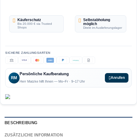
Käuferschutz
Selbstabholung
möglich
Bis 20.000 € via Trusted
Shops
Direkt im Auslieferungslager
VISA
AMEX
ratepay
Persönliche Kaufberatung
RM
Anrufen
Herr Matzke hilft Ihnen — Mo–Fr · 9–17 Uhr
BESCHREIBUNG
ZUSÄTZLICHE INFORMATION