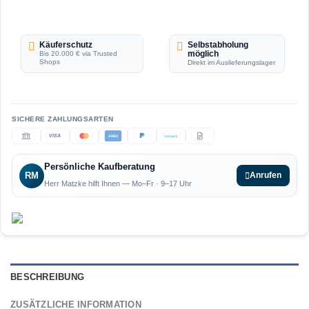
Käuferschutz
Selbstabholung
möglich
Bis 20.000 € via Trusted
Shops
Direkt im Auslieferungslager
VISA
AMEX
ratepay
Persönliche Kaufberatung
RM
Anrufen
Herr Matzke hilft Ihnen — Mo–Fr · 9–17 Uhr
BESCHREIBUNG
ZUSÄTZLICHE INFORMATION