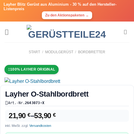
Layher Blitz Gerüst aus Aluminium -
30 % auf den Hersteller-
Listenpreis
Zu den Aktionspaketen →
START
/
MODULGERÜST
/
BORDBRETTER
100% LAYHER ORIGINAL
Layher O-Stahlbordbrett
Art.-Nr.
2643073-X
21,90
–
53,90
€
€
inkl. MwSt.
zzgl.
Versandkosten