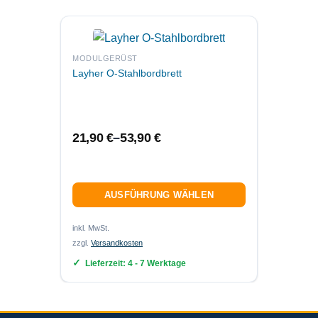
MODUL
MODULGERÜST
Layher
Layher O-Stahlbordbrett
31,9
21,90
€
–
53,90
€
AUSFÜHRUNG WÄHLEN
inkl. MwS
inkl. MwSt.
zzgl.
Ver
zzgl.
Versandkosten
Lief
Lieferzeit:
4 - 7 Werktage