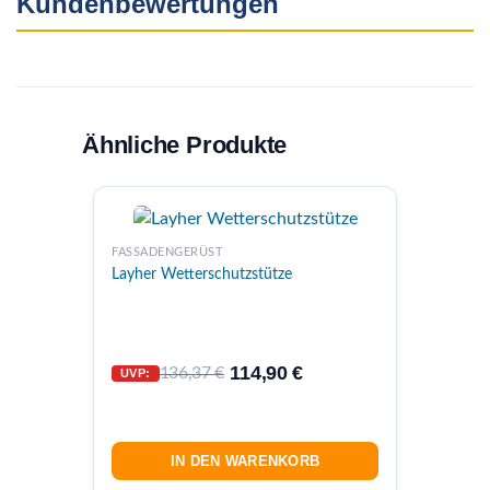
Kundenbewertungen
Ähnliche Produkte
FASSAD
FASSADENGERÜST
Layher
Layher Wetterschutzstütze
114,90
€
136,37
€
UVP:
UVP:
IN DEN WARENKORB