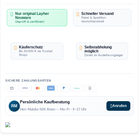
Nur original Layher
Schneller Versand
Neuware
Paket & Spedition
deutschlandweit
Geprüft & zertifiziert
Käuferschutz
Selbstabholung
möglich
Bis 20.000 € via Trusted
Shops
Direkt im Auslieferungslager
VISA
AMEX
ratepay
Persönliche Kaufberatung
RM
Anrufen
Herr Matzke hilft Ihnen — Mo–Fr · 9–17 Uhr