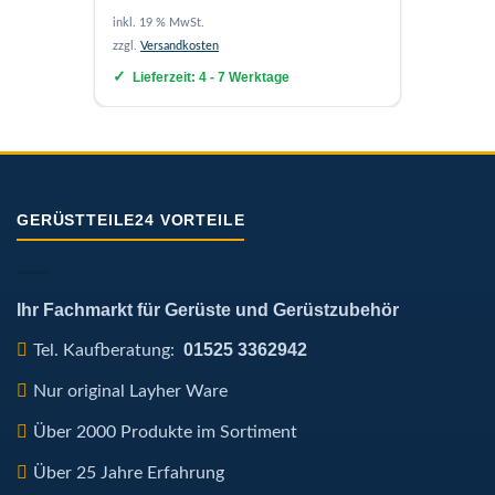
inkl. 19
inkl. 19 % MwSt.
zzgl.
Ver
zzgl.
Versandkosten
Lief
Lieferzeit:
4 - 7 Werktage
GERÜSTTEILE24 VORTEILE
Ihr Fachmarkt für Gerüste und Gerüstzubehör
01525 3362942
Tel. Kaufberatung:
Nur original Layher Ware
Über 2000 Produkte im Sortiment
Über 25 Jahre Erfahrung