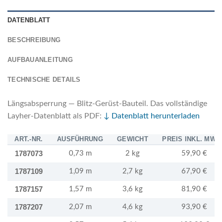
DATENBLATT
BESCHREIBUNG
AUFBAUANLEITUNG
TECHNISCHE DETAILS
Längsabsperrung — Blitz-Gerüst-Bauteil. Das vollständige
Layher-Datenblatt als PDF:
↓ Datenblatt herunterladen
ART.-NR.
AUSFÜHRUNG
GEWICHT
PREIS INKL. MWS
1787073
0,73 m
2 kg
59,90 €
1787109
1,09 m
2,7 kg
67,90 €
1787157
1,57 m
3,6 kg
81,90 €
1787207
2,07 m
4,6 kg
93,90 €