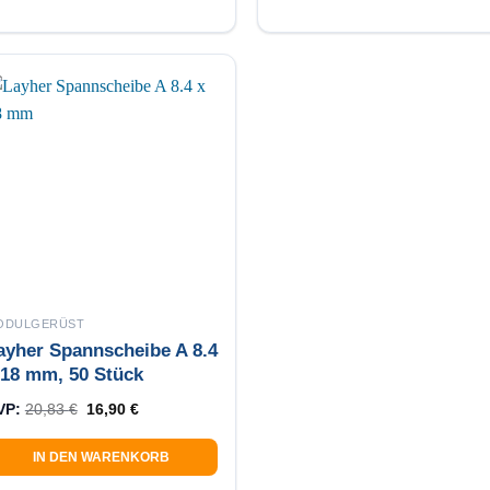
ODULGERÜST
ayher Spannscheibe A 8.4
 18 mm, 50 Stück
Ursprünglicher Preis war: 20,83 €
Aktueller Preis ist: 16,90 €.
VP:
20,83
€
16,90
€
IN DEN WARENKORB