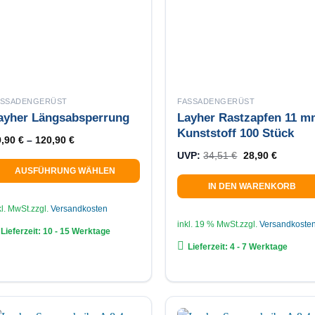
ASSADENGERÜST
FASSADENGERÜST
ayher Längsabsperrung
Layher Rastzapfen 11 m
Kunststoff 100 Stück
9,90
€
–
120,90
€
Ursprünglicher 
Aktuelle
UVP:
34,51
€
28,90
€
AUSFÜHRUNG WÄHLEN
IN DEN WARENKORB
eses
odukt
kl. MwSt.
zzgl.
Versandkosten
ist
inkl. 19 % MwSt.
zzgl.
Versandkoste
Lieferzeit:
10 - 15 Werktage
ehrere
Lieferzeit:
4 - 7 Werktage
rianten
f.
e
tionen