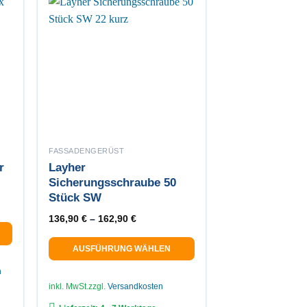
FASSADENGERÜST
r
Layher
Sicherungsschraube 50
Stück SW
Preis war: 16,66 €
r Preis ist: 13,90 €.
136,90
€
–
162,90
€
AUSFÜHRUNG WÄHLEN
Dieses
n
Produkt
inkl. MwSt.
zzgl.
Versandkosten
weist