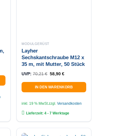
MODULGERÜST
m,
Layher
Sechskantschraube M12 x
35 m, mit Mutter, 50 Stück
Preis war: 34,51 €
r Preis ist: 28,90 €.
Ursprünglicher Preis war: 70,21 €
Aktueller Preis ist: 58,90 €.
UVP:
70,21
€
58,90
€
IN DEN WARENKORB
n
inkl. 19 % MwSt.
zzgl.
Versandkosten
Lieferzeit:
4 - 7 Werktage