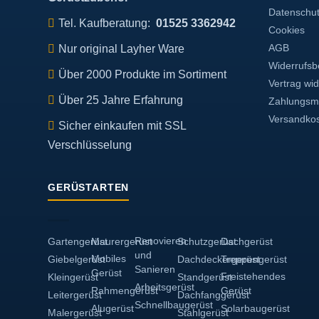
Datenschu
Tel. Kaufberatung:
01525 3362942
Cookies
Nur original Layher Ware
AGB
Widerrufsb
Über 2000 Produkte im Sortiment
Vertrag wi
Über 25 Jahre Erfahrung
Zahlungsmö
Versandko
Sicher einkaufen mit SSL
Verschlüsselung
GERÜSTARTEN
Renovieren
Gartengerüst
Maurergerüst
Schutzgerüst
Dachgerüst
und
Mobiles
Giebelgerüst
Dachdeckergerüst
Treppengerüst
Sanieren
Gerüst
Freistehendes
Kleingerüst
Standgerüst
Arbeitsgerüst
Rahmengerüst
Gerüst
Leitergerüst
Dachfanggerüst
Schnellbaugerüst
Alugerüst
Solarbaugerüst
Malergerüst
Stahlgerüst