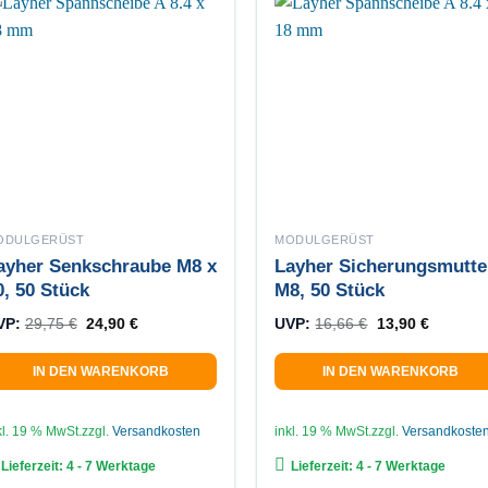
önnen
f
r
oduktseite
wählt
erden
ODULGERÜST
MODULGERÜST
ayher Senkschraube M8 x
Layher Sicherungsmutte
0, 50 Stück
M8, 50 Stück
Ursprünglicher Preis war: 29,75 €
Aktueller Preis ist: 24,90 €.
Ursprünglicher 
Aktuelle
VP:
29,75
€
24,90
€
UVP:
16,66
€
13,90
€
IN DEN WARENKORB
IN DEN WARENKORB
kl. 19 % MwSt.
zzgl.
Versandkosten
inkl. 19 % MwSt.
zzgl.
Versandkoste
Lieferzeit:
4 - 7 Werktage
Lieferzeit:
4 - 7 Werktage