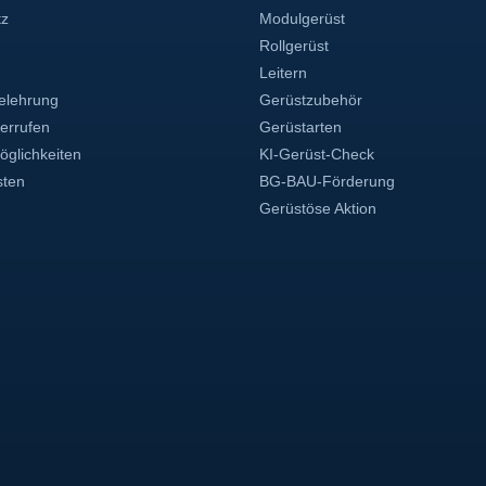
tz
Modulgerüst
Rollgerüst
Leitern
elehrung
Gerüstzubehör
derrufen
Gerüstarten
glichkeiten
KI-Gerüst-Check
sten
BG-BAU-Förderung
Gerüstöse Aktion