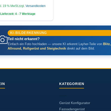
kl. 19 % MwSt.
zzgl.
Versandkosten
Lieferzeit:
4 - 7 Werktage
KI-BILDERKENNUNG
Teil nicht erkannt?
Einfach ein Foto hochladen — unsere KI erkennt Layher-Teile von
Blitz,
Allround, Rollgerüst und Steigtechnik
direkt auf dem Bild.
IN
KATEGORIEN
Gerüst Konfigurator
Fassadengerüst