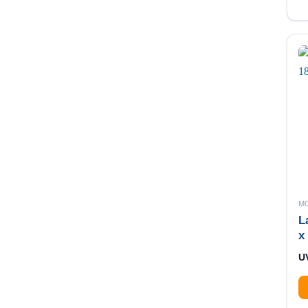
M
L
x
U