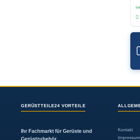
in
GERÜSTTEILE24 VORTEILE
ALLGEME
Kontakt
Ihr Fachmarkt für Gerüste und
Impressum
Gerüstzubehör