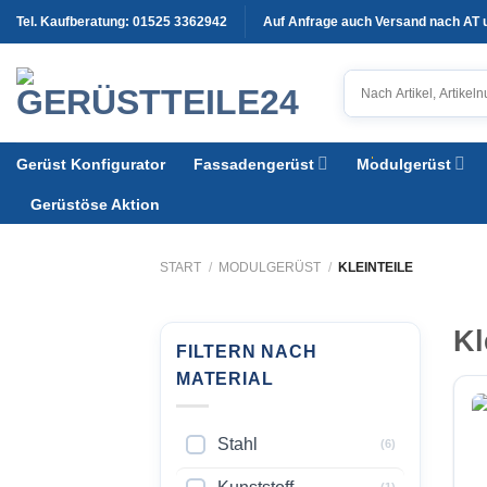
Zum
Tel. Kaufberatung: 01525 3362942
Auf Anfrage auch Versand nach AT
Inhalt
springen
Gerüst Konfigurator
Fassadengerüst
Modulgerüst
Gerüstöse Aktion
START
/
MODULGERÜST
/
KLEINTEILE
Kl
FILTERN NACH
MATERIAL
Stahl
(6)