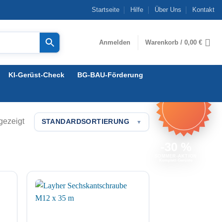
Startseite
Hilfe
Über Uns
Kontakt
Anmelden
Warenkorb /
0,00
€
KI-Gerüst-Check
BG-BAU-Förderung
gezeigt
STANDARDSORTIERUNG
▼
-30 %
SOMMER-AKTION
Komplett-Gerüste