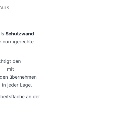
AILS
als
Schutzwand
ie normgerechte
htigt den
) — mit
böden übernehmen
in jeder Lage.
rbeitsfläche an der