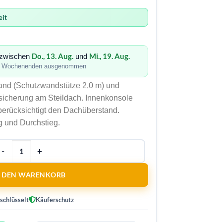
eit
Do., 13. Aug.
Mi., 19. Aug.
h zwischen
und
 · Wochenenden ausgenommen
and (Schutzwandstütze 2,0 m) und
zsicherung am Steildach. Innenkonsole
berücksichtigt den Dachüberstand.
g und Durchstieg.
N DEN WARENKORB
schlüsselt
Käuferschutz