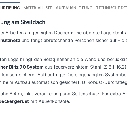
CHREIBUNG
MATERIALLISTE
AUFBAUANLEITUNG
TECHNISCHE DET
ung am Steildach
i Arbeiten an geneigten Dächern: Die oberste Lage steht 
chutznetz
und fängt abrutschende Personen sicher auf – d
ten Lage bringt den Belag näher an die Wand und berücksic
her Blitz 70 System
aus feuerverzinktem Stahl (Z-8.1-16.2
d logisch-sicherer Aufbaufolge: Die eingehängten System
n beim Aufbau automatisch gesichert. U-Robust-Durchstieg 
höhe 8,4 m, inkl. Verankerung und Seitenschutz. Für extra A
deckergerüst
mit Außenkonsole.