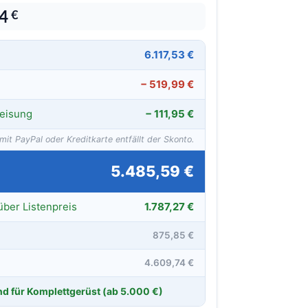
54
€
6.117,53 €
− 519,99 €
eisung
− 111,95 €
mit PayPal oder Kreditkarte entfällt der Skonto.
5.485,59 €
über Listenpreis
1.787,27 €
875,85 €
4.609,74 €
d für Komplettgerüst (ab 5.000 €)