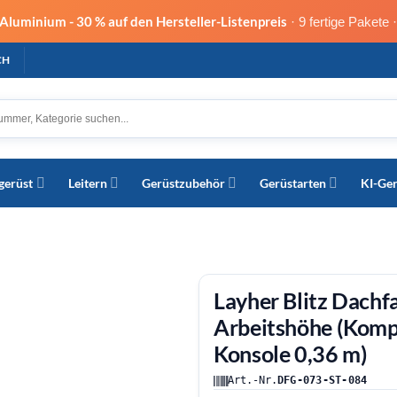
s Aluminium -
30 % auf den Hersteller-Listenpreis
· 9 fertige Pakete 
CH
gerüst
Leitern
Gerüstzubehör
Gerüstarten
KI-Ge
Layher Blitz Dachf
Arbeitshöhe (Komp
Konsole 0,36 m)
Art.-Nr.
DFG-073-ST-084