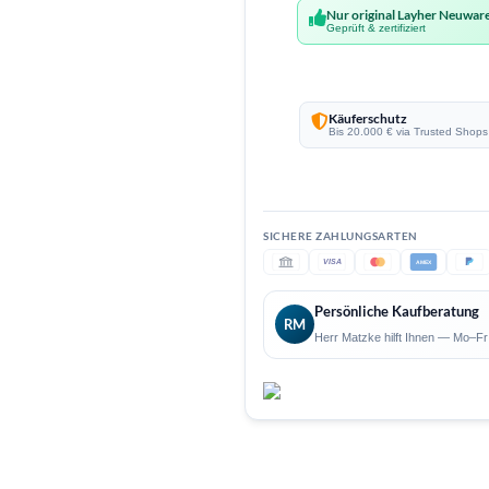
Nur original Layher Neuwar
Geprüft & zertifiziert
Käuferschutz
Bis 20.000 € via Trusted Shops
VISA
AMEX
Persönliche Kaufberatung
RM
Herr Matzke hilft Ihnen — Mo–Fr