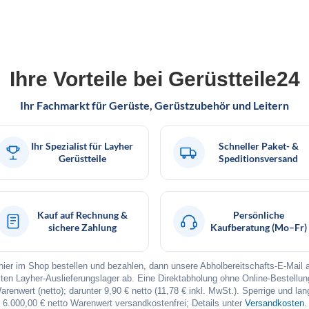
Ihre Vorteile bei Gerüstteile24
Ihr Fachmarkt für Gerüste, Gerüstzubehör und Leitern
Ihr Spezialist für Layher
Schneller Paket- &
Gerüstteile
Speditionsversand
Kauf auf Rechnung &
Persönliche
sichere Zahlung
Kaufberatung (Mo–Fr)
t hier im Shop bestellen und bezahlen, dann unsere Abholbereitschafts-E-Mail
en Layher-Auslieferungslager ab. Eine Direktabholung ohne Online-Bestellung 
Warenwert (netto); darunter 9,90 € netto (11,78 € inkl. MwSt.). Sperrige und la
6.000,00 € netto Warenwert versandkostenfrei; Details unter
Versandkosten
.