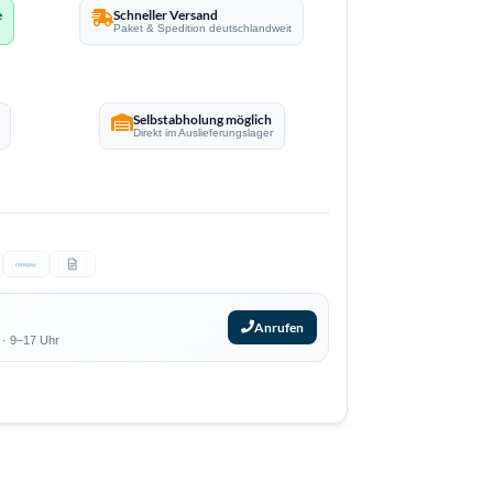
e
Schneller Versand
Paket & Spedition deutschlandweit
Selbstabholung möglich
Direkt im Auslieferungslager
ratepay
Anrufen
 · 9–17 Uhr