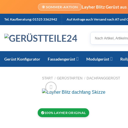
Layher Blitz Gerüst au
🌞 SOMMER-AKTION
Tel. Kaufberatung: 01525 3362942
Auf Anfrage auch Versand nach AT und 
Gerüst Konfigurator
Fassadengerüst
Modulgerüst
Roll
START
/
GERÜSTARTEN
/
DACHFANGGERÜST
100% LAYHER ORIGINAL