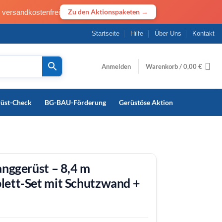
· versandkostenfrei
Zu den Aktionspaketen →
Startseite
Hilfe
Über Uns
Kontakt
Anmelden
Warenkorb /
0,00
€
rüst-Check
BG-BAU-Förderung
Gerüstöse Aktion
anggerüst – 8,4 m
lett-Set mit Schutzwand +