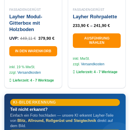
FASSADENGERÜST
FASSADENGERÜST
Layher Modul-
Layher Rohrpalette
Gitterbox mit
233,90
€
–
241,90
€
Holzboden
Ursprünglicher Preis war: 449,11 €
Aktueller Preis ist: 379,90 €.
UVP:
449,11
€
379,90
€
AUSFÜHRUNG
WÄHLEN
Dieses
IN DEN WARENKORB
Produkt
inkl. MwSt.
weist
zzgl.
Versandkosten
inkl. 19 % MwSt.
mehrere
Lieferzeit:
4 - 7 Werktage
zzgl.
Versandkosten
Varianten
Lieferzeit:
4 - 7 Werktage
auf.
Die
Optionen
können
KI-BILDERKENNUNG
auf
Teil nicht erkannt?
der
Einfach ein Foto hochladen — unsere KI erkennt Layher-Teile
Produktseite
von
Blitz, Allround, Rollgerüst und Steigtechnik
direkt auf
gewählt
dem Bild.
werden