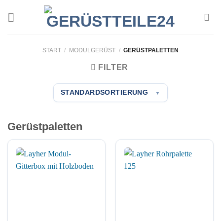
Zum
Inhalt
springen
START
/
MODULGERÜST
/
GERÜSTPALETTEN
FILTER
STANDARDSORTIERUNG
▼
Gerüstpaletten