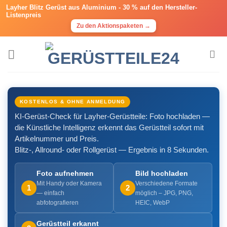
Layher Blitz Gerüst aus Aluminium -
30 % auf den Hersteller-
Listenpreis
Zu den Aktionspaketen →
Zum
Inhalt
springen
KOSTENLOS & OHNE ANMELDUNG
KI-Gerüst-Check für Layher-Gerüstteile: Foto hochladen —
die Künstliche Intelligenz erkennt das Gerüstteil sofort mit
Artikelnummer und Preis.
Blitz-, Allround- oder Rollgerüst — Ergebnis in 8 Sekunden.
Foto aufnehmen
Bild hochladen
Mit Handy oder Kamera
Verschiedene Formate
1
2
— einfach
möglich – JPG, PNG,
abfotografieren
HEIC, WebP
Gerüstteil erkannt