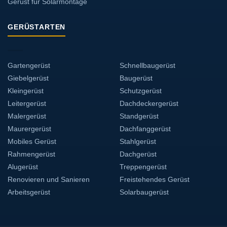
Gerüst für Solarmontage
GERÜSTARTEN
Gartengerüst
Schnellbaugerüst
Giebelgerüst
Baugerüst
Kleingerüst
Schutzgerüst
Leitergerüst
Dachdeckergerüst
Malergerüst
Standgerüst
Maurergerüst
Dachfanggerüst
Mobiles Gerüst
Stahlgerüst
Rahmengerüst
Dachgerüst
Alugerüst
Treppengerüst
Renovieren und Sanieren
Freistehendes Gerüst
Arbeitsgerüst
Solarbaugerüst