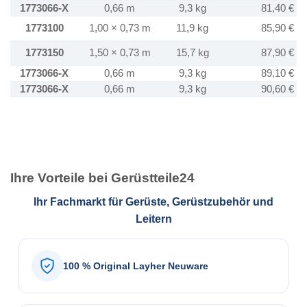
1773066-X
0,66 m
9,3 kg
81,40 €
1773100
1,00 × 0,73 m
11,9 kg
85,90 €
1773150
1,50 × 0,73 m
15,7 kg
87,90 €
1773066-X
0,66 m
9,3 kg
89,10 €
1773066-X
0,66 m
9,3 kg
90,60 €
Ihre Vorteile bei Gerüstteile24
Ihr Fachmarkt für Gerüste, Gerüstzubehör und
Leitern
100 % Original Layher Neuware