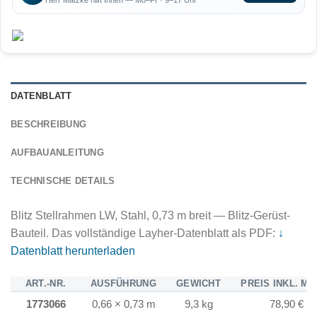
Herr Matzke hilft Ihnen — Mo–Fr · 9–17 Uhr
DATENBLATT
BESCHREIBUNG
AUFBAUANLEITUNG
TECHNISCHE DETAILS
Blitz Stellrahmen LW, Stahl, 0,73 m breit — Blitz-Gerüst-
Bauteil. Das vollständige Layher-Datenblatt als PDF:
↓
Datenblatt herunterladen
ART.-NR.
AUSFÜHRUNG
GEWICHT
PREIS INKL. MW
1773066
0,66 × 0,73 m
9,3 kg
78,90 €