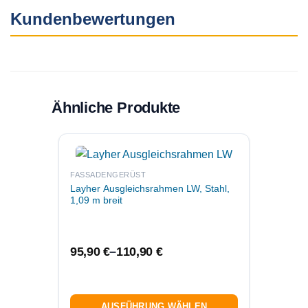
Kundenbewertungen
Ähnliche Produkte
FASSA
Dieses
FASSADENGERÜST
Dieses
Layher
Layher Ausgleichsrahmen LW, Stahl,
Produk
Produkt
0,73 m
1,09 m breit
weist
weist
mehre
mehrere
Varian
Varianten
auf.
auf.
98,9
95,90
€
–
110,90
€
Die
Die
Option
Optionen
könne
können
auf
auf
AUSFÜHRUNG WÄHLEN