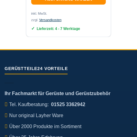
der
der
Produk
Produktseite
inkl. MwS
inkl. MwSt.
gewähl
gewählt
zzgl.
Ver
zzgl.
Versandkosten
werde
werden
Lief
Lieferzeit:
4 - 7 Werktage
GERÜSTTEILE24 VORTEILE
Ihr Fachmarkt für Gerüste und Gerüstzubehör
Tel. Kaufberatung:
01525 3362942
Nur original Layher Ware
Über 2000 Produkte im Sortiment