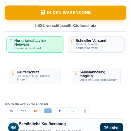
Layher Ausgleichsrahmen LW, Stahl, 0,73 m breit Men
IN DEN WARENKORB
SSL-verschlüsselt
Käuferschutz
Nur original Layher
Schneller Versand
Neuware
Paket & Spedition
deutschlandweit
Geprüft & zertifiziert
Käuferschutz
Selbstabholung
möglich
Bis 20.000 € via Trusted
Shops
Direkt im Auslieferungslager
VISA
AMEX
ratepay
Persönliche Kaufberatung
RM
Anrufen