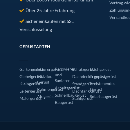
Vertrag wi
Über 25 Jahre Erfahrung
Zahlungsmö
Versandkos
Sicher einkaufen mit SSL
Verschlüsselung
GERÜSTARTEN
Renovieren
Gartengerüst
Maurergerüst
Schutzgerüst
Dachgerüst
und
Mobiles
Giebelgerüst
Dachdeckergerüst
Treppengerüst
Sanieren
Gerüst
Freistehendes
Kleingerüst
Standgerüst
Arbeitsgerüst
Rahmengerüst
Gerüst
Leitergerüst
Dachfanggerüst
Schnellbaugerüst
Alugerüst
Solarbaugerüst
Malergerüst
Stahlgerüst
Baugerüst