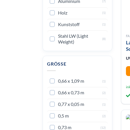
Aluminium
(7)
Holz
(1)
Kunststoff
(1)
Stahl LW (Light
F
(8)
Weight)
L
S
U
GRÖSSE
0,66 x 1,09 m
(1)
in
0,66 x 0,73 m
(2)
0,77 x 0,05 m
(1)
0,5 m
(2)
0,73 m
(12)