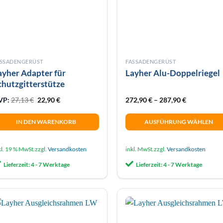
ASSADENGERÜST
FASSADENGERÜST
ayher Adapter für
Layher Alu-Doppelriegel
chutzgitterstütze
Ursprünglicher Preis war: 27,13 €
Aktueller Preis ist: 22,90 €.
VP:
27,13
€
22,90
€
272,90
€
–
287,90
€
IN DEN WARENKORB
AUSFÜHRUNG WÄHLEN
Dieses
Produkt
kl. 19 % MwSt.
zzgl.
Versandkosten
inkl. MwSt.
zzgl.
Versandkosten
weist
Lieferzeit:
4 - 7 Werktage
Lieferzeit:
4 - 7 Werktage
mehrere
Varianten
auf.
Die
Optionen