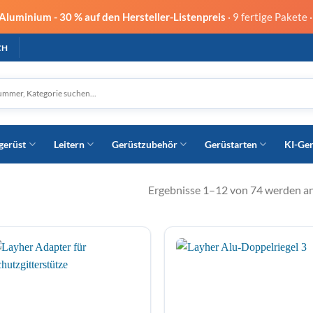
 Aluminium -
30 % auf den Hersteller-Listenpreis
· 9 fertige Pakete 
CH
gerüst
Leitern
Gerüstzubehör
Gerüstarten
KI-Ge
Ergebnisse 1–12 von 74 werden a