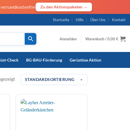
· versandkostenfrei
Zu den Aktionspaketen →
Startseite
Hilfe
Über Uns
Kontakt
Anmelden
Warenkorb /
0,00
€
rüst-Check
BG-BAU-Förderung
Gerüstöse Aktion
ngezeigt
STANDARDSORTIERUNG
▼