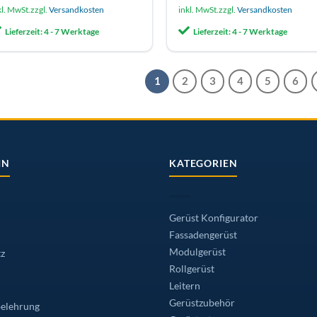
odukt
Produkt
kl. MwSt.
zzgl.
Versandkosten
inkl. MwSt.
zzgl.
Versandkosten
ist
weist
Lieferzeit:
4 - 7 Werktage
Lieferzeit:
4 - 7 Werktage
hrere
mehrere
rianten
Varianten
f.
auf.
1
2
3
4
5
6
e
Die
tionen
Optionen
önnen
können
f
auf
r
der
IN
KATEGORIEN
oduktseite
Produktseite
wählt
gewählt
erden
werden
Gerüst Konfigurator
Fassadengerüst
Modulgerüst
z
Rollgerüst
Leitern
Gerüstzubehör
elehrung