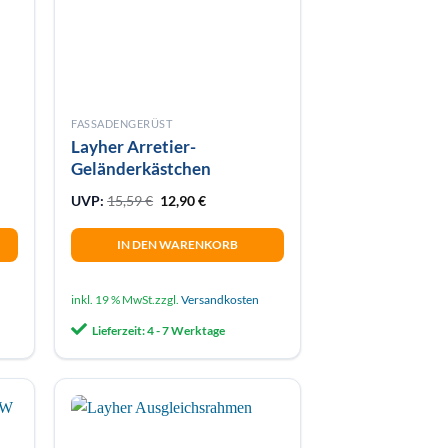
FASSADENGERÜST
Layher Arretier-
Geländerkästchen
Ursprünglicher Preis war: 15,59 €
Aktueller Preis ist: 12,90 €.
UVP:
15,59
€
12,90
€
IN DEN WARENKORB
inkl. 19 % MwSt.
zzgl.
Versandkosten
Lieferzeit:
4 - 7 Werktage