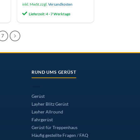
Produkt
inkl. MwSt.
zzgl.
Versandkosten
weist
Lieferzeit:
4 - 7 Werktage
mehrere
Varianten
auf.
7
Die
Optionen
können
auf
der
RUND UMS GERÜST
Produktseite
gewählt
werden
Gerüst
Layher Blitz Gerüst
Layher Allround
Fahrgerüst
Gerüst für Treppenhaus
Häufig gestellte Fragen / FAQ