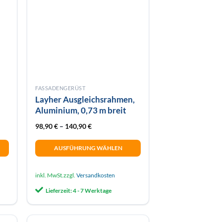
FASSADENGERÜST
n
Layher Ausgleichsrahmen,
Aluminium, 0,73 m breit
98,90
€
–
140,90
€
AUSFÜHRUNG WÄHLEN
Dieses
Produkt
inkl. MwSt.
zzgl.
Versandkosten
weist
Lieferzeit:
4 - 7 Werktage
mehrere
Varianten
auf.