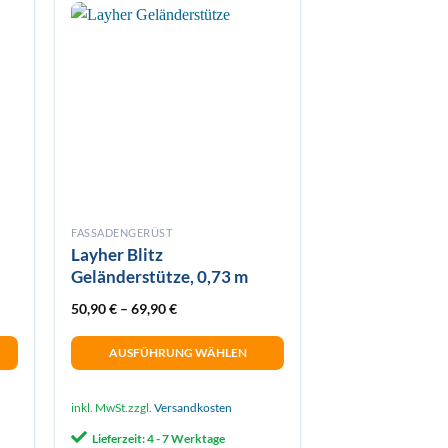
Die
Optionen
können
auf
der
Produktseite
gewählt
werden
FASSADENGERÜST
Layher Blitz
Geländerstütze, 0,73 m
reis war: 56,53 €
Preis ist: 47,90 €.
50,90
€
–
69,90
€
AUSFÜHRUNG WÄHLEN
Dieses
Produkt
inkl. MwSt.
zzgl.
Versandkosten
weist
Lieferzeit:
4 - 7 Werktage