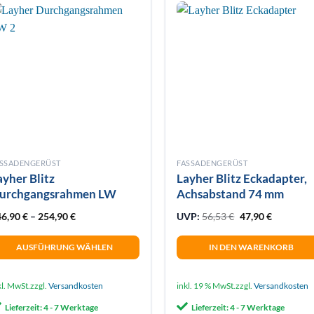
e
Die
tionen
Optionen
önnen
können
f
auf
r
der
oduktseite
Produktseite
wählt
gewählt
erden
werden
ASSADENGERÜST
FASSADENGERÜST
ayher Blitz
Layher Blitz Eckadapter,
urchgangsrahmen LW
Achsabstand 74 mm
Ursprünglicher P
Aktueller 
46,90
€
–
254,90
€
UVP:
56,53
€
47,90
€
AUSFÜHRUNG WÄHLEN
IN DEN WARENKORB
eses
odukt
kl. MwSt.
zzgl.
Versandkosten
inkl. 19 % MwSt.
zzgl.
Versandkosten
ist
Lieferzeit:
4 - 7 Werktage
Lieferzeit:
4 - 7 Werktage