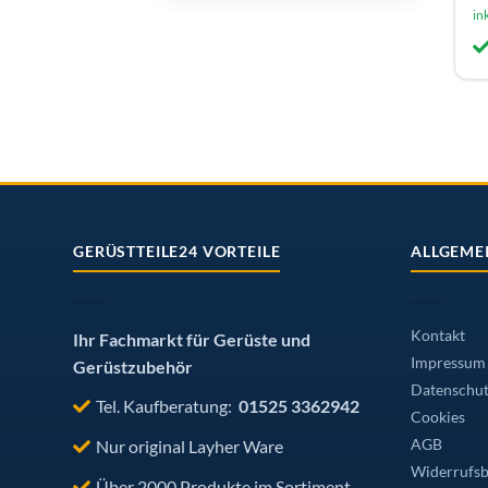
Pr
in
we
me
Va
au
Di
Op
k
au
de
GERÜSTTEILE24 VORTEILE
ALLGEME
Pr
ge
w
Kontakt
Ihr Fachmarkt für Gerüste und
Impressum
Gerüstzubehör
Datenschut
Tel. Kaufberatung:
01525 3362942
Cookies
Nur original Layher Ware
AGB
Widerrufsb
Über 2000 Produkte im Sortiment