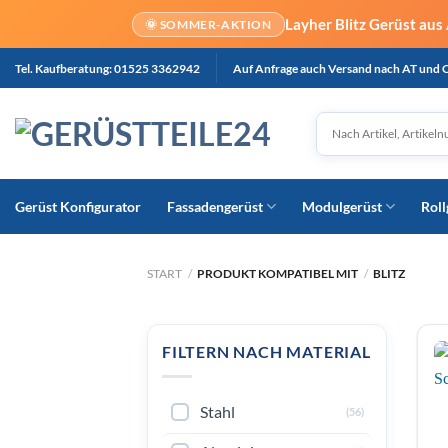
Layher Blitz Gerüst aus
🌞 SOMMER-AKTION
Zum
Tel. Kaufberatung: 01525 3362942
Auf Anfrage auch Versand nach AT und 
Inhalt
springen
Gerüst Konfigurator
Fassadengerüst
Modulgerüst
Roll
START
/
PRODUKT KOMPATIBEL MIT
/
BLITZ
FILTERN NACH MATERIAL
Stahl
(56)