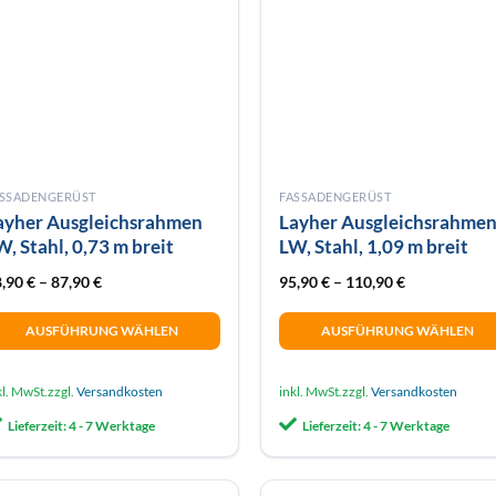
können
auf
der
Produktseite
gewählt
werden
ASSADENGERÜST
FASSADENGERÜST
ayher Ausgleichsrahmen
Layher Ausgleichsrahme
W, Stahl, 0,73 m breit
LW, Stahl, 1,09 m breit
8,90
€
–
87,90
€
95,90
€
–
110,90
€
AUSFÜHRUNG WÄHLEN
AUSFÜHRUNG WÄHLEN
eses
Dieses
odukt
Produkt
kl. MwSt.
zzgl.
Versandkosten
inkl. MwSt.
zzgl.
Versandkosten
ist
weist
Lieferzeit:
4 - 7 Werktage
Lieferzeit:
4 - 7 Werktage
hrere
mehrere
rianten
Varianten
f.
auf.