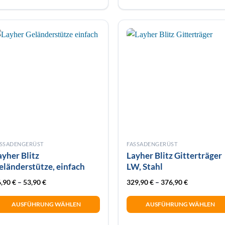
hrere
rianten
f.
e
tionen
önnen
f
r
oduktseite
wählt
erden
ASSADENGERÜST
FASSADENGERÜST
ayher Blitz
Layher Blitz Gitterträger
eländerstütze, einfach
LW, Stahl
6,90
€
–
53,90
€
329,90
€
–
376,90
€
AUSFÜHRUNG WÄHLEN
AUSFÜHRUNG WÄHLEN
eses
Dieses