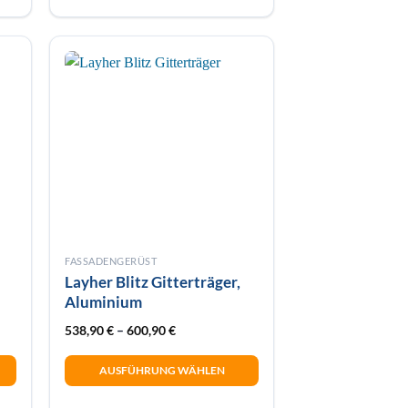
mehrere
Varianten
auf.
Die
Optionen
können
auf
der
Produktseite
gewählt
werden
FASSADENGERÜST
Layher Blitz Gitterträger,
Aluminium
538,90
€
–
600,90
€
AUSFÜHRUNG WÄHLEN
Dieses