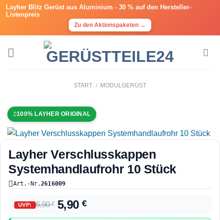
Layher Blitz Gerüst aus Aluminium -
30 % auf den Hersteller-
Listenpreis
Zu den Aktionspaketen →
START
/
MODULGERÜST
100% LAYHER ORIGINAL
Layher Verschlusskappen
Systemhandlaufrohr 10 Stück
Art.-Nr.
2616009
5,90
€
6,90
€
UVP: