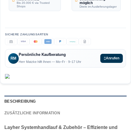
möglich
Bis 20.000 € via Trusted
Shops
Direkt im Auslieferungslager
VISA
AMEX
ratepay
Persönliche Kaufberatung
RM
Anrufen
Herr Matzke hilft Ihnen — Mo–Fr · 9–17 Uhr
BESCHREIBUNG
ZUSÄTZLICHE INFORMATION
Layher Systemhandlauf & Zubehör – Effiziente und