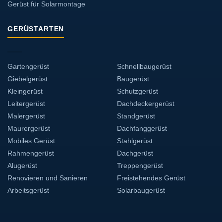
Gerüst für Solarmontage
GERÜSTARTEN
Gartengerüst
Schnellbaugerüst
Giebelgerüst
Baugerüst
Kleingerüst
Schutzgerüst
Leitergerüst
Dachdeckergerüst
Malergerüst
Standgerüst
Maurergerüst
Dachfanggerüst
Mobiles Gerüst
Stahlgerüst
Rahmengerüst
Dachgerüst
Alugerüst
Treppengerüst
Renovieren und Sanieren
Freistehendes Gerüst
Arbeitsgerüst
Solarbaugerüst