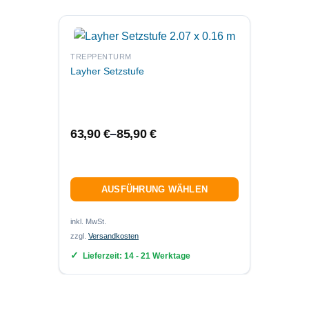
TREPPENTURM
Layher Setzstufe
TREPP
Layher
System
63,90
€
–
85,90
€
UVP:
AUSFÜHRUNG WÄHLEN
inkl. MwSt.
zzgl.
Versandkosten
inkl. 19
zzgl.
Ver
Lieferzeit:
14 - 21 Werktage
Lief