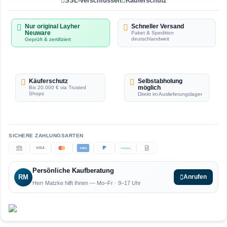
SSL-verschlüsselt
Käuferschutz
Nur original Layher
Schneller Versand
Neuware
Paket & Spedition
deutschlandweit
Geprüft & zertifiziert
Käuferschutz
Selbstabholung
möglich
Bis 20.000 € via Trusted
Shops
Direkt im Auslieferungslager
VISA
AMEX
ratepay
Persönliche Kaufberatung
RM
Anrufen
Herr Matzke hilft Ihnen — Mo–Fr · 9–17 Uhr