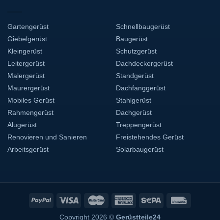
Gartengerüst
Schnellbaugerüst
Giebelgerüst
Baugerüst
Kleingerüst
Schutzgerüst
Leitergerüst
Dachdeckergerüst
Malergerüst
Standgerüst
Maurergerüst
Dachfanggerüst
Mobiles Gerüst
Stahlgerüst
Rahmengerüst
Dachgerüst
Alugerüst
Treppengerüst
Renovieren und Sanieren
Freistehendes Gerüst
Arbeitsgerüst
Solarbaugerüst
Copyright 2026 ©
Gerüstteile24