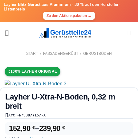
Layher Blitz Gerüst aus Aluminium -
30 % auf den Hersteller-
Listenpreis
Zu den Aktionspaketen →
START
/
FASSADENGERÜST
/
GERÜSTBÖDEN
100% LAYHER ORIGINAL
Layher U-Xtra-N-Boden, 0,32 m
breit
Art.-Nr.
3877157-X
152,90
–
239,90
€
€