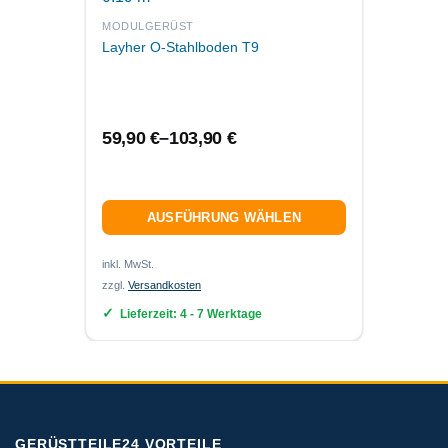
FASSA
Layher
MODULGERÜST
breit
Layher O-Stahlboden T9
97,9
59,90
€
–
103,90
€
AUSFÜHRUNG WÄHLEN
inkl. MwS
zzgl.
Ver
inkl. MwSt.
zzgl.
Versandkosten
Lief
Lieferzeit:
4 - 7 Werktage
GERÜSTTEILE24 VORTEILE