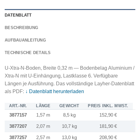
DATENBLATT
BESCHREIBUNG
AUFBAUANLEITUNG
TECHNISCHE DETAILS
U-Xtra-N-Boden, Breite 0,32 m — Bodenbelag Aluminium /
Xtra-N mit U-Einhängung, Lastklasse 6. Verfügbare
Längen je Ausführung. Das vollständige Layher-Datenblatt
als PDF:
↓ Datenblatt herunterladen
ART.-NR.
LÄNGE
GEWICHT
PREIS INKL. MWST.
P
3877157
1,57 m
8,5 kg
152,90 €
3877207
2,07 m
10,7 kg
181,90 €
3877257
2,57 m
13,0 kg
208,90 €