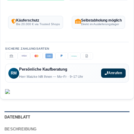
Käuferschutz
Selbstabholung möglich
Bis 20.000 € via Trusted Shops
Direkt im Auslieferungslager
VISA
AMEX
ratepay
Persönliche Kaufberatung
RM
Anrufen
Herr Matzke hilft Ihnen — Mo–Fr · 9–17 Uhr
DATENBLATT
BESCHREIBUNG