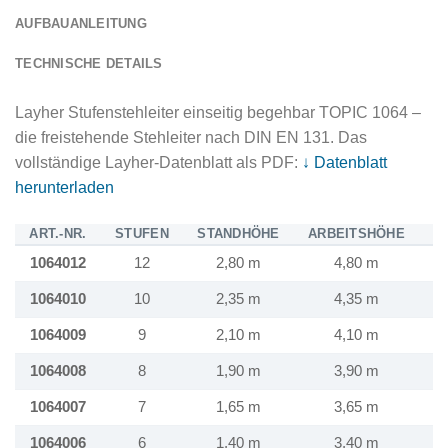
AUFBAUANLEITUNG
TECHNISCHE DETAILS
Layher Stufenstehleiter einseitig begehbar TOPIC 1064 –
die freistehende Stehleiter nach DIN EN 131. Das
vollständige Layher-Datenblatt als PDF:
↓ Datenblatt
herunterladen
ART.-NR.
STUFEN
STANDHÖHE
ARBEITSHÖHE
G
1064012
12
2,80 m
4,80 m
1
1064010
10
2,35 m
4,35 m
1064009
9
2,10 m
4,10 m
1
1064008
8
1,90 m
3,90 m
1
1064007
7
1,65 m
3,65 m
1
1064006
6
1,40 m
3,40 m