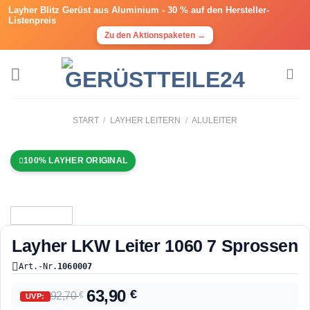
Layher Blitz Gerüst aus Aluminium -
30 % auf den Hersteller-
Listenpreis
Zu den Aktionspaketen →
START
/
LAYHER LEITERN
/
ALULEITER
100% LAYHER ORIGINAL
Layher LKW Leiter 1060 7 Sprossen
Art.-Nr.
1060007
63,90
€
92,70
€
UVP: