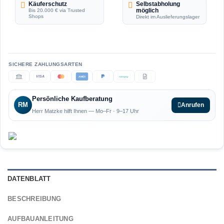
Käuferschutz
Selbstabholung
möglich
Bis 20.000 € via Trusted
Shops
Direkt im Auslieferungslager
VISA
AMEX
ratepay
Persönliche Kaufberatung
RM
Anrufen
Herr Matzke hilft Ihnen — Mo–Fr · 9–17 Uhr
DATENBLATT
BESCHREIBUNG
AUFBAUANLEITUNG