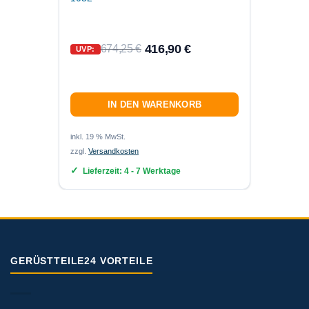
416,90
€
422,
674,25
€
UVP:
IN DEN WARENKORB
inkl. 19 % MwSt.
inkl. MwS
zzgl.
Versandkosten
zzgl.
Ver
Lieferzeit:
4 - 7 Werktage
Lief
GERÜSTTEILE24 VORTEILE