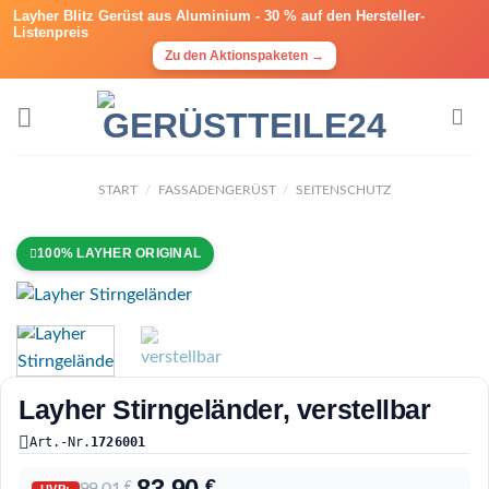
Layher Blitz Gerüst aus Aluminium -
30 % auf den Hersteller-
Listenpreis
Zu den Aktionspaketen →
START
/
FASSADENGERÜST
/
SEITENSCHUTZ
100% LAYHER ORIGINAL
Layher Stirngeländer, verstellbar
Art.-Nr.
1726001
83,90
€
€
UVP: