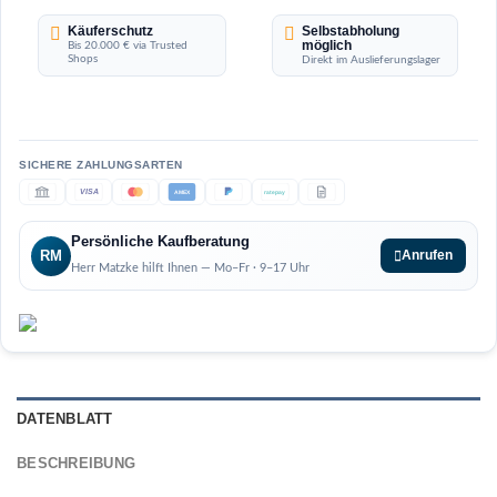
Käuferschutz
Selbstabholung
möglich
Bis 20.000 € via Trusted
Shops
Direkt im Auslieferungslager
VISA
AMEX
ratepay
Persönliche Kaufberatung
RM
Anrufen
Herr Matzke hilft Ihnen — Mo–Fr · 9–17 Uhr
DATENBLATT
BESCHREIBUNG