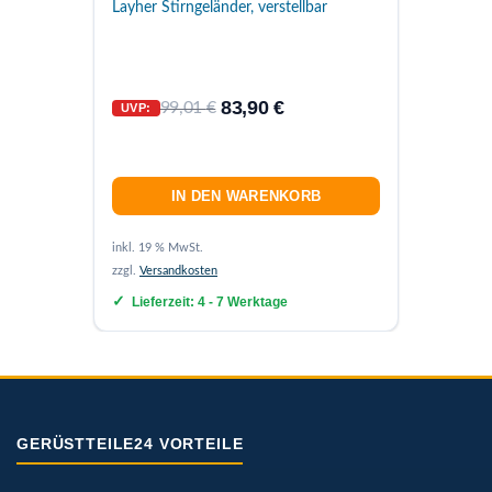
Layher 
Layher Stirngeländer, verstellbar
17,9
83,90
€
99,01
€
UVP:
IN DEN WARENKORB
inkl. Mw
inkl. 19 % MwSt.
zzgl.
Ver
zzgl.
Versandkosten
Lief
Lieferzeit:
4 - 7 Werktage
GERÜSTTEILE24 VORTEILE