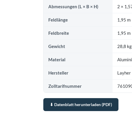
Abmessungen (L × B × H)
2 × 1,5
Feldlänge
1,95 m
Feldbreite
1,95 m
Gewicht
28,8 kg
Material
Alumin
Hersteller
Layher
Zolltarifnummer
76109
⬇ Datenblatt herunterladen (PDF)