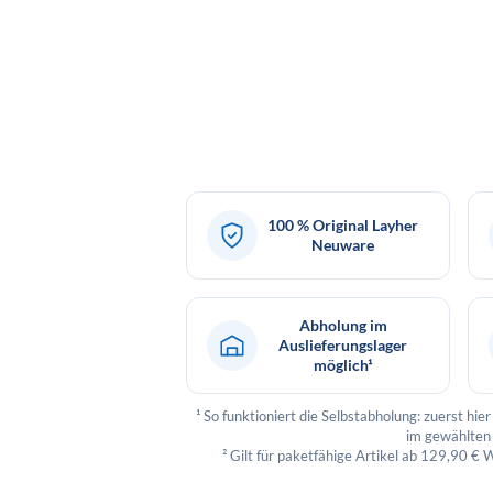
100 % Original Layher
Neuware
Abholung im
Auslieferungslager
möglich¹
¹ So funktioniert die Selbstabholung: zuerst h
im gewählten 
² Gilt für paketfähige Artikel ab 129,90 € 