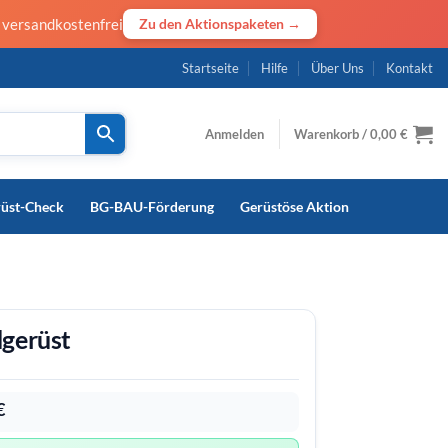
· versandkostenfrei
Zu den Aktionspaketen →
Startseite
Hilfe
Über Uns
Kontakt
Anmelden
Warenkorb /
0,00
€
rüst-Check
BG-BAU-Förderung
Gerüstöse Aktion
dgerüst
€