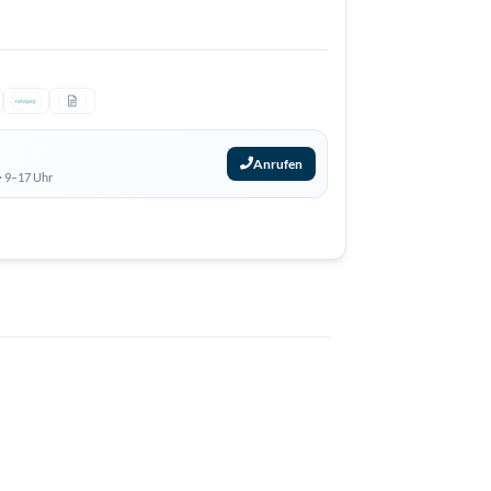
ratepay
Anrufen
· 9–17 Uhr