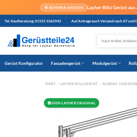
Layher Blitz Gerüst aus
🌞 SOMMER-AKTION
Tel. Kaufberatung: 01525 3362942
Auf Anfrage auch Versand nach AT und 
Gerüst Konfigurator
Fassadengerüst
Modulgerüst
Roll
START
/
LAYHER ROLLGERÜST
/
AUSBAU- UND EINZ
100% LAYHER ORIGINAL