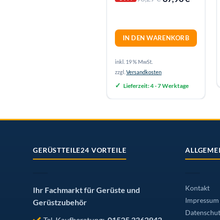
IN DEN WARENKORB
inkl. 19 % MwSt.
zzgl.
Versandkosten
Lieferzeit:
4 - 7 Werktage
GERÜSTTEILE24 VORTEILE
ALLGEME
Kontakt
Ihr Fachmarkt für Gerüste und
Impressum
Gerüstzubehör
Datenschut
Tel. Kaufberatung:
01525 3362942