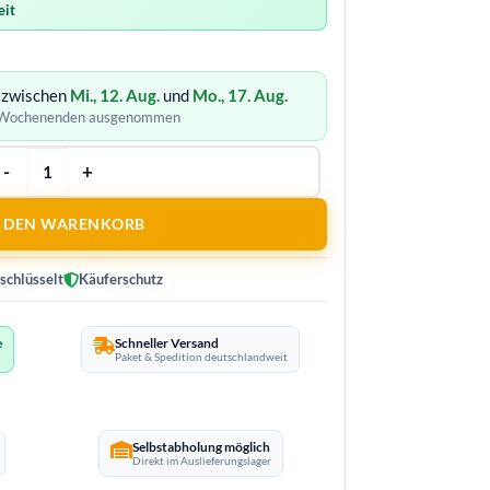
eit
h zwischen
Mi., 12. Aug.
und
Mo., 17. Aug.
· Wochenenden ausgenommen
N DEN WARENKORB
schlüsselt
Käuferschutz
e
Schneller Versand
Paket & Spedition deutschlandweit
Selbstabholung möglich
Direkt im Auslieferungslager