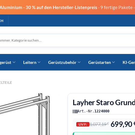
 Aluminium -
30 % auf den Hersteller-Listenpreis
· 9 fertige Pakete 
CH
gerüst
Leitern
Gerüstzubehör
Gerüstarten
KI-Ge
ELTEILE
Layher Staro Grun
Art.-Nr.
1224000
699,90
1.077,19
€
UVP: