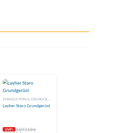
STANDLEITERN & GRUNDGERÜSTE
Layher Staro Grundgerüst
1.077,19
€
UVP: