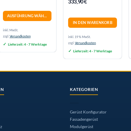
333,90
€
AUSFÜHRUNG WÄHLEN
IN DEN WARENKORB
inkl. MwSt.
zzgl.
Versandkosten
inkl. 19 % MwSt.
zzgl.
Versandkosten
Lieferzeit:
4 - 7 Werktage
Lieferzeit:
4 - 7 Werktage
IN
KATEGORIEN
Gerüst Konfigurator
Fassadengerüst
z
Modulgerüst