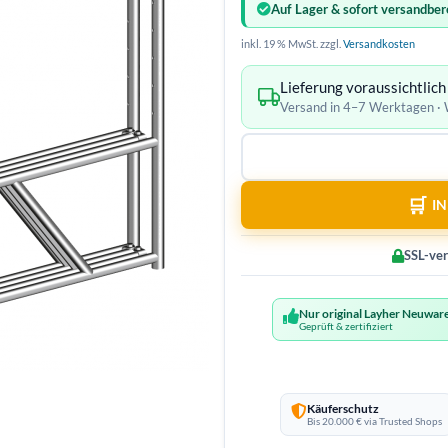
Auf Lager & sofort versandber
inkl. 19 % MwSt.
zzgl.
Versandkosten
Lieferung voraussichtlic
Versand in 4–7 Werktagen 
I
SSL-ver
Nur original Layher Neuwar
Geprüft & zertifiziert
Käuferschutz
Bis 20.000 € via Trusted Shops