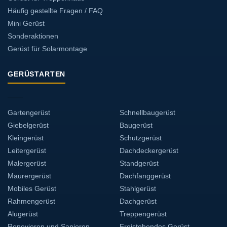
Häufig gestellte Fragen / FAQ
Mini Gerüst
Sonderaktionen
Gerüst für Solarmontage
GERÜSTARTEN
Gartengerüst
Schnellbaugerüst
Giebelgerüst
Baugerüst
Kleingerüst
Schutzgerüst
Leitergerüst
Dachdeckergerüst
Malergerüst
Standgerüst
Maurergerüst
Dachfanggerüst
Mobiles Gerüst
Stahlgerüst
Rahmengerüst
Dachgerüst
Alugerüst
Treppengerüst
Renovieren und Sanieren
Freistehendes Gerüst