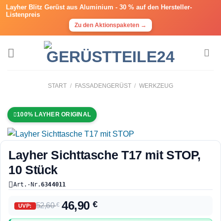
Layher Blitz Gerüst aus Aluminium -
30 % auf den Hersteller-
Listenpreis
Zu den Aktionspaketen →
START
/
FASSADENGERÜST
/
WERKZEUG
100% LAYHER ORIGINAL
Layher Sichttasche T17 mit STOP,
10 Stück
Art.-Nr.
6344011
46,90
€
52,60
€
UVP: