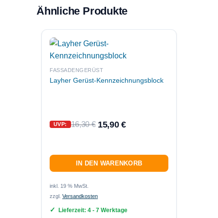
Ähnliche Produkte
ZUBEHÖ
Layher
FASSADENGERÜST
Layher Gerüst-Kennzeichnungsblock
UVP:
15,90
€
16,30
€
UVP:
IN DEN WARENKORB
inkl. 19
zzgl.
Ver
inkl. 19 % MwSt.
zzgl.
Versandkosten
Lief
Lieferzeit:
4 - 7 Werktage