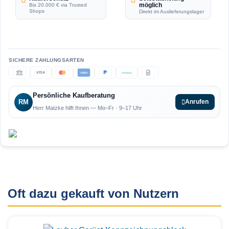
möglich
Bis 20.000 € via Trusted
Shops
Direkt im Auslieferungslager
VISA
AMEX
ratepay
Persönliche Kaufberatung
RM
Anrufen
Herr Matzke hilft Ihnen — Mo–Fr · 9–17 Uhr
Oft dazu gekauft von Nutzern