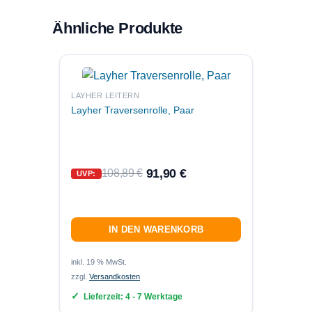
Ähnliche Produkte
LAYHER LEITERN
PLATT
Layher Traversenrolle, Paar
Layher
91,90
€
108,89
€
UVP:
UVP:
IN DEN WARENKORB
inkl. 19 % MwSt.
inkl. 19
zzgl.
Versandkosten
zzgl.
Ver
Lieferzeit:
4 - 7 Werktage
Lief