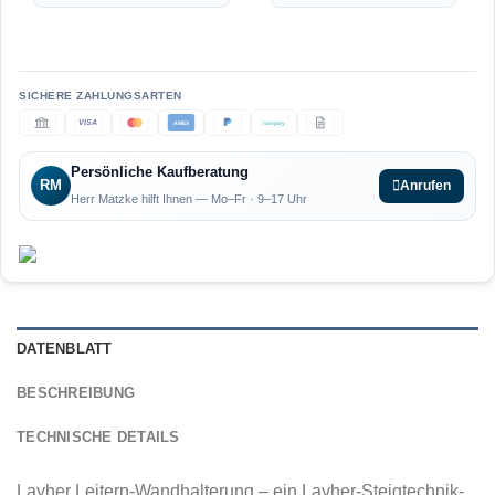
VISA
AMEX
ratepay
Persönliche Kaufberatung
RM
Anrufen
Herr Matzke hilft Ihnen — Mo–Fr · 9–17 Uhr
DATENBLATT
BESCHREIBUNG
TECHNISCHE DETAILS
Layher Leitern-Wandhalterung – ein Layher-Steigtechnik-