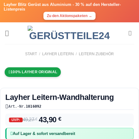
Layher Blitz Gerüst aus Aluminium -
30 % auf den Hersteller-
Listenpreis
Zu den Aktionspaketen →
START
/
LAYHER LEITERN
/
LEITERN ZUBEHÖR
100% LAYHER ORIGINAL
Layher Leitern-Wandhalterung
Art.-Nr.
1016092
43,90
€
49,27
€
UVP:
Auf Lager & sofort versandbereit