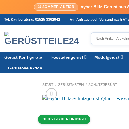
Layher Blitz Gerüst aus 
🌞 SOMMER-AKTION
Tel. Kaufberatung: 01525 3362942
Auf Anfrage auch Versand nach AT
Gerüst Konfigurator
Fassadengerüst
Modulgerüst
Gerüstöse Aktion
START
/
GERÜSTARTEN
/
SCHUTZGERÜST
100% LAYHER ORIGINAL