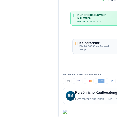
Nur original Layher
Neuware
Geprüft & zertifiziert
Käuferschutz
Bis 20.000 € via Trusted
Shops
VISA
AMEX
Persönliche Kaufberatun
RM
Herr Matzke hilft Ihnen — Mo–Fr