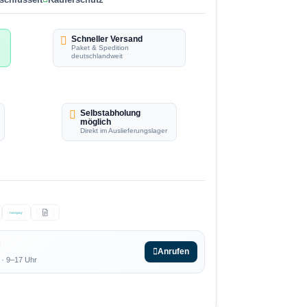
Schneller Versand
Paket & Spedition
deutschlandweit
Selbstabholung
möglich
Direkt im Auslieferungslager
ratepay
g
Anrufen
 · 9–17 Uhr