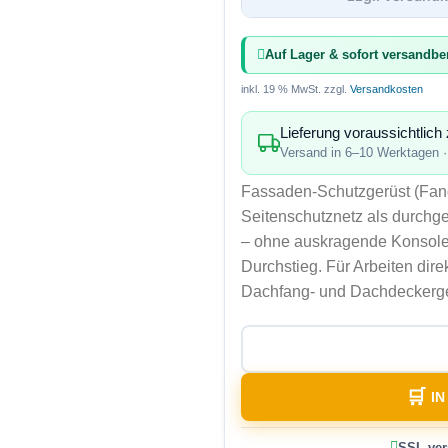
Auf Lager & sofort versandber
inkl. 19 % MwSt.
zzgl.
Versandkosten
Lieferung voraussichtlic
Versand in 6–10 Werktagen
Fassaden-Schutzgerüst (Fang
Seitenschutznetz als durchg
– ohne auskragende Konsole.
Durchstieg. Für Arbeiten dire
Dachfang- und Dachdeckerge
I
SSL-ver