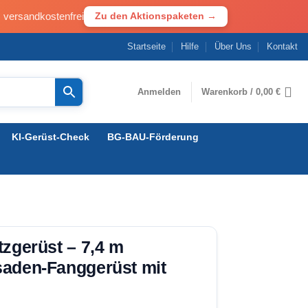
· versandkostenfrei
Zu den Aktionspaketen →
Startseite
Hilfe
Über Uns
Kontakt
Anmelden
Warenkorb /
0,00
€
KI-Gerüst-Check
BG-BAU-Förderung
tzgerüst – 7,4 m
saden-Fanggerüst mit