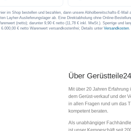
t hier im Shop bestellen und bezahlen, dann unsere Abholbereitschafts-E-Mail
en Layher-Auslieferungslager ab. Eine Direktabholung ohne Online-Bestellung 
Warenwert (netto); darunter 9,90 € netto (11,78 € inkl. MwSt.). Sperrige und la
6.000,00 € netto Warenwert versandkostenfrei; Details unter
Versandkosten
.
Über Gerüstteile2
Mit über 20 Jahren Erfahrung 
dem Gerüst-verkauf und der V
in allen Fragen rund um das 
kompetent beraten.
Als unabhängiger Fachhändler
ist unser Kerngeschäft seit 2