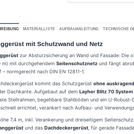
HREIBUNG
MATERIALLISTE
AUFBAUANLEITUNG
TECHNISCHE D
ggerüst mit Schutzwand und Netz
ggerüst
zur Absturzsicherung an Wand und Fassade: Die o
0 m) mit durchgehendem
Seitenschutznetz
und fängt abru
uf – normgerecht nach DIN EN 12811-1.
chdeckergerüst kommt das Schutzgerüst
ohne auskragend
n der Dachkante. Aufgebaut auf dem
Layher Blitz 70 System
buste Stellrahmen, begehbare Stahlböden und ein U-Robust-
 schnell errichtet, verankert nach Aufbau- und Verwendungs
höhe 7,4 m, inkl. Verankerung und dreiseitigem Seitenschutz.
anggerüst
und das
Dachdeckergerüst
, für gerade Fassa