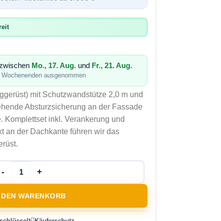
eit
h zwischen
Mo., 17. Aug.
und
Fr., 21. Aug.
 · Wochenenden ausgenommen
gerüst) mit Schutzwandstütze 2,0 m und
ehende Absturzsicherung an der Fassade
 Komplettset inkl. Verankerung und
kt an der Dachkante führen wir das
rüst.
N DEN WARENKORB
schlüsselt
Käuferschutz