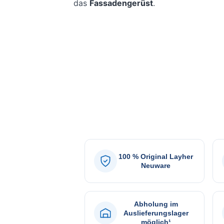
das
Fassadengerüst
.
100 % Original Layher
Neuware
Abholung im
Auslieferungslager
möglich¹