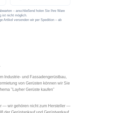
 abwarten – anschließend holen Sie Ihre Ware
ist nicht möglich.
nge Artikel versenden wir per Spedition – ab
4
im Industrie- und Fassadengerüstbau,
ermietung von Gerüsten können wir Sie
Thema "Layher Gerüste kaufen"
 — wir gehören nicht zum Hersteller —
008 der Gerüstankauf und Gerüstverkauf