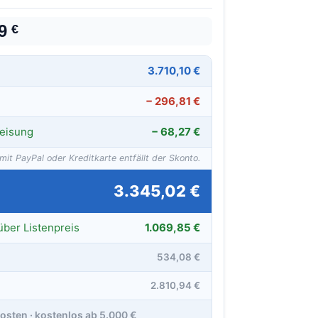
29
€
3.710,10 €
− 296,81 €
eisung
− 68,27 €
mit PayPal oder Kreditkarte entfällt der Skonto.
3.345,02 €
über Listenpreis
1.069,85 €
534,08 €
2.810,94 €
osten · kostenlos ab 5.000 €