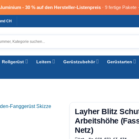
Aluminium -
30 % auf den Hersteller-Listenpreis
· 9 fertige Pakete 
 und CH
Rollgerüst
Leitern
Gerüstzubehör
Gerüstarten
Layher Blitz Schu
Arbeitshöhe (Fas
Netz)