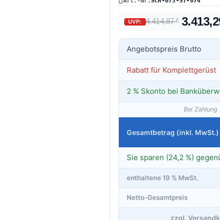
Art.-Nr.
SCH-073-ST-074
3.413,
4.414,87
€
UVP:
Angebotspreis Brutto
Rabatt für Komplettgerüst
2 % Skonto bei Banküberw
Bei Zahlung 
Gesamtbetrag (inkl. MwSt.)
Sie sparen (24,2 %) gegen
enthaltene 19 % MwSt.
Netto-Gesamtpreis
zzgl. Versandk