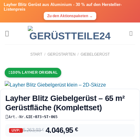
Layher Blitz Gerüst aus Aluminium -
30 % auf den Hersteller-
Listenpreis
Zu den Aktionspaketen →
START
/
GERÜSTARTEN
/
GIEBELGERÜST
100% LAYHER ORIGINAL
Layher Blitz Giebelgerüst – 65 m²
Gerüstfläche (Komplettset)
Art.-Nr.
GIE-073-ST-065
4.046,95
€
5.263,93
€
UVP: