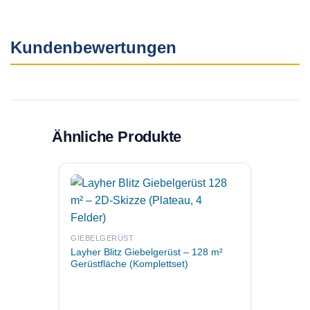
Kundenbewertungen
Ähnliche Produkte
GIEBE
Layher
GIEBELGERÜST
Gerüst
Layher Blitz Giebelgerüst – 128 m²
Gerüstfläche (Komplettset)
UVP: