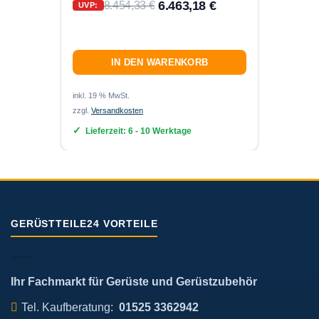
6.463,18
€
8.454,33
€
UVP:
IN DEN WARENKORB
inkl. 19
zzgl.
Ver
inkl. 19 % MwSt.
zzgl.
Versandkosten
Lief
Lieferzeit:
6 - 10 Werktage
GERÜSTTEILE24 VORTEILE
Ihr Fachmarkt für Gerüste und Gerüstzubehör
Tel. Kaufberatung:
01525 3362942