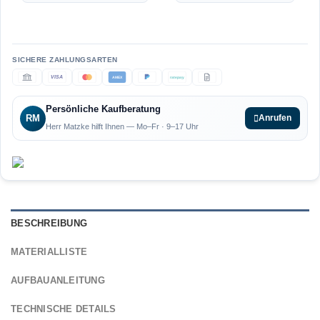
VISA
AMEX
ratepay
Persönliche Kaufberatung
RM
Anrufen
Herr Matzke hilft Ihnen — Mo–Fr · 9–17 Uhr
BESCHREIBUNG
MATERIALLISTE
AUFBAUANLEITUNG
TECHNISCHE DETAILS