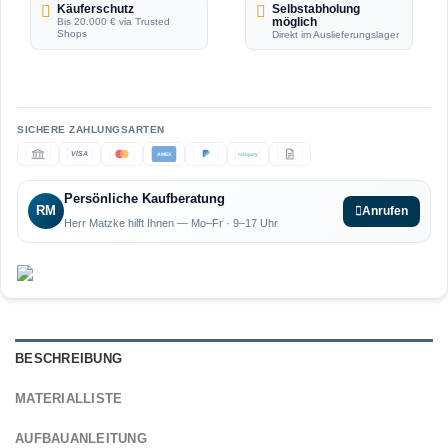
Käuferschutz
Selbstabholung
möglich
Bis 20.000 € via Trusted
Shops
Direkt im Auslieferungslager
VISA
AMEX
ratepay
Persönliche Kaufberatung
RM
Anrufen
Herr Matzke hilft Ihnen — Mo–Fr · 9–17 Uhr
BESCHREIBUNG
MATERIALLISTE
AUFBAUANLEITUNG