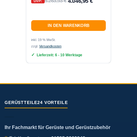
4.046,95
€
5.263,93
€
UVP:
UVP:
IN DEN WARENKORB
inkl. 19 % MwSt.
zzgl.
Versandkosten
inkl. 19
zzgl.
Ver
Lieferzeit:
6 - 10 Werktage
Lief
GERÜSTTEILE24 VORTEILE
Ihr Fachmarkt für Gerüste und Gerüstzubehör