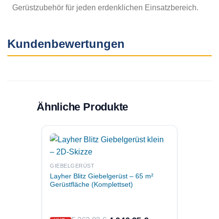
Gerüstzubehör für jeden erdenklichen Einsatzbereich.
Kundenbewertungen
Ähnliche Produkte
GIEBELGERÜST
Layher Blitz Giebelgerüst – 65 m²
GIEBE
Gerüstfläche (Komplettset)
Layher
Gerüst