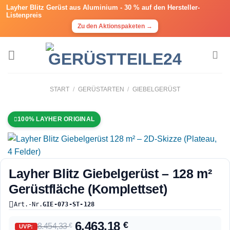
Layher Blitz Gerüst aus Aluminium -
30 % auf den Hersteller-
Listenpreis
Zu den Aktionspaketen →
START
/
GERÜSTARTEN
/
GIEBELGERÜST
100% LAYHER ORIGINAL
Layher Blitz Giebelgerüst – 128 m²
Gerüstfläche (Komplettset)
Art.-Nr.
GIE-073-ST-128
6.463,18
€
8.454,33
€
UVP: