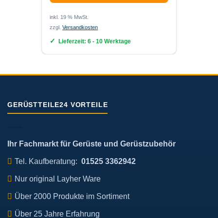
inkl. 19
inkl. 19 % MwSt.
zzgl.
Ver
zzgl.
Versandkosten
Lief
Lieferzeit:
6 - 10 Werktage
GERÜSTTEILE24 VORTEILE
Ihr Fachmarkt für Gerüste und Gerüstzubehör
Tel. Kaufberatung:
01525 3362942
Nur original Layher Ware
Über 2000 Produkte im Sortiment
Über 25 Jahre Erfahrung