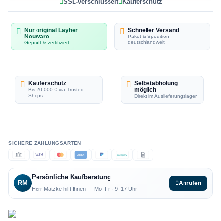
SSL-verschlüsselt
Käuferschutz
Nur original Layher
Schneller Versand
Neuware
Paket & Spedition
deutschlandweit
Geprüft & zertifiziert
Käuferschutz
Selbstabholung
möglich
Bis 20.000 € via Trusted
Shops
Direkt im Auslieferungslager
VISA
AMEX
ratepay
Persönliche Kaufberatung
RM
Anrufen
Herr Matzke hilft Ihnen — Mo–Fr · 9–17 Uhr