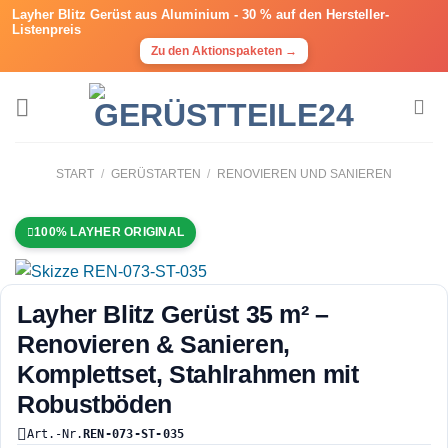
Layher Blitz Gerüst aus Aluminium -
30 % auf den Hersteller-
Listenpreis
Zu den Aktionspaketen →
START
/
GERÜSTARTEN
/
RENOVIEREN UND SANIEREN
100% LAYHER ORIGINAL
Layher Blitz Gerüst 35 m² –
Renovieren & Sanieren,
Komplettset, Stahlrahmen mit
Robustböden
Art.-Nr.
REN-073-ST-035