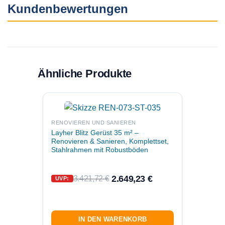
Kundenbewertungen
Ähnliche Produkte
RENOVI
RENOVIEREN UND SANIEREN
Layher
Layher Blitz Gerüst 35 m² –
Renovi
Renovieren & Sanieren, Komplettset,
Stahlr
Stahlrahmen mit Robustböden
2.649,23
€
3.421,72
€
UVP:
UVP:
IN DEN WARENKORB