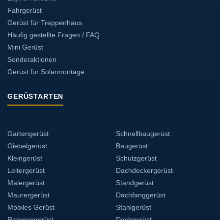
Fahrgerüst
Gerüst für Treppenhaus
Häufig gestellte Fragen / FAQ
Mini Gerüst
Sonderaktionen
Gerüst für Solarmontage
GERÜSTARTEN
Gartengerüst
Schnellbaugerüst
Giebelgerüst
Baugerüst
Kleingerüst
Schutzgerüst
Leitergerüst
Dachdeckergerüst
Malergerüst
Standgerüst
Maurergerüst
Dachfanggerüst
Mobiles Gerüst
Stahlgerüst
Rahmengerüst
Dachgerüst