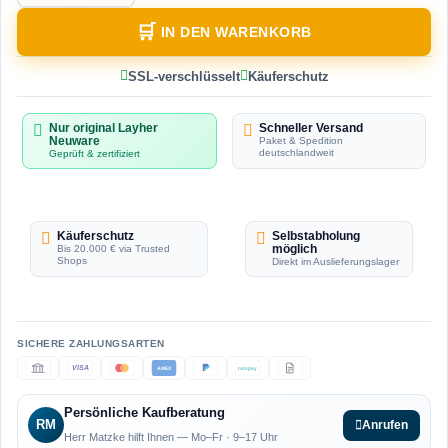
IN DEN WARENKORB
SSL-verschlüsselt
Käuferschutz
Nur original Layher
Schneller Versand
Neuware
Paket & Spedition
deutschlandweit
Geprüft & zertifiziert
Käuferschutz
Selbstabholung
möglich
Bis 20.000 € via Trusted
Shops
Direkt im Auslieferungslager
VISA
AMEX
ratepay
Persönliche Kaufberatung
RM
Anrufen
Herr Matzke hilft Ihnen — Mo–Fr · 9–17 Uhr