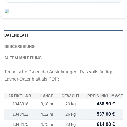
DATENBLATT
BESCHREIBUNG
AUFBAUANLEITUNG
Technische Daten der Ausführungen. Das vollständige
Layher-Datenblatt als PDF:
ARTIKEL-NR.
LÄNGE
GEWICHT
PREIS INKL. MWST.
438,90 €
1348318
3,18 m
20 kg
537,90 €
1348412
4,12 m
26 kg
614,90 €
1348475
4,75 m
29 kg