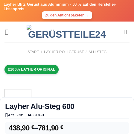
Layher Blitz Gerüst aus Aluminium -
30 % auf den Hersteller-
Listenpreis
Zu den Aktionspaketen →
START
/
LAYHER ROLLGERÜST
/
ALU-STEG
100% LAYHER ORIGINAL
Layher Alu-Steg 600
Art.-Nr.
1348318-X
438,90
–
781,90
€
€