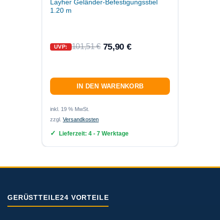
Layher Geländer-Befestigungsstiel
1.20 m
UVP:
75,90
€
101,51
€
UVP:
IN DEN WARENKORB
inkl. 19
zzgl.
Ver
inkl. 19 % MwSt.
zzgl.
Versandkosten
Lief
Lieferzeit:
4 - 7 Werktage
GERÜSTTEILE24 VORTEILE