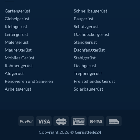
Gartengerüst
Schnellbaugerüst
Giebelgerüst
Baugerüst
Kleingerüst
Schutzgerüst
Leitergerüst
Dachdeckergerüst
Malergerüst
Standgerüst
Maurergerüst
Dachfanggerüst
Mobiles Gerüst
Stahlgerüst
Rahmengerüst
Dachgerüst
Alugerüst
Treppengerüst
Renovieren und Sanieren
Freistehendes Gerüst
Arbeitsgerüst
Solarbaugerüst
Copyright 2026 ©
Gerüstteile24