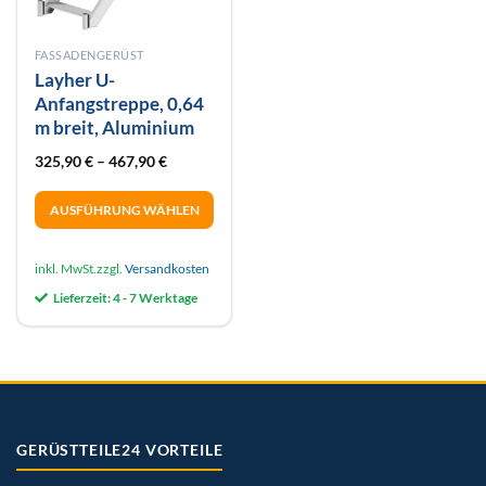
FASSADENGERÜST
Layher U-
Anfangstreppe, 0,64
m breit, Aluminium
325,90
€
–
467,90
€
AUSFÜHRUNG WÄHLEN
Dieses
Produkt
inkl. MwSt.
zzgl.
Versandkosten
weist
Lieferzeit:
4 - 7 Werktage
mehrere
Varianten
auf.
Die
Optionen
können
auf
GERÜSTTEILE24 VORTEILE
der