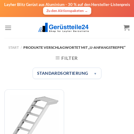
Layher Blitz Gerüst aus Aluminium -
30 % auf den Hersteller-Listenpreis
Zu den Aktionspaketen →
Zum
Inhalt
springen
START
/
PRODUKTE VERSCHLAGWORTET MIT „U-ANFANGSTREPPE“
FILTER
STANDARDSORTIERUNG
▼