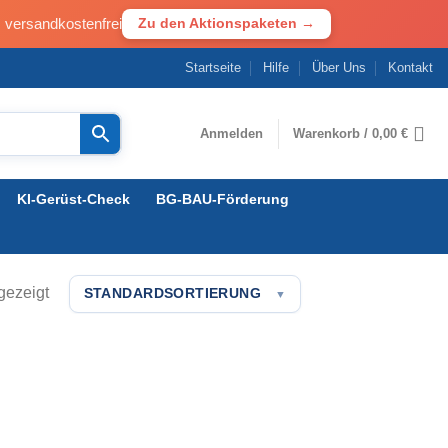
· versandkostenfrei
Zu den Aktionspaketen →
Startseite
Hilfe
Über Uns
Kontakt
Anmelden
Warenkorb /
0,00
€
KI-Gerüst-Check
BG-BAU-Förderung
gezeigt
STANDARDSORTIERUNG
▼