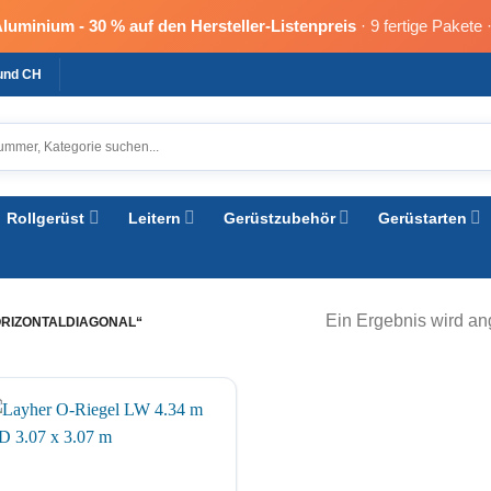
Aluminium -
30 % auf den Hersteller-Listenpreis
· 9 fertige Pakete 
 und CH
Rollgerüst
Leitern
Gerüstzubehör
Gerüstarten
Ein Ergebnis wird an
RIZONTALDIAGONAL“