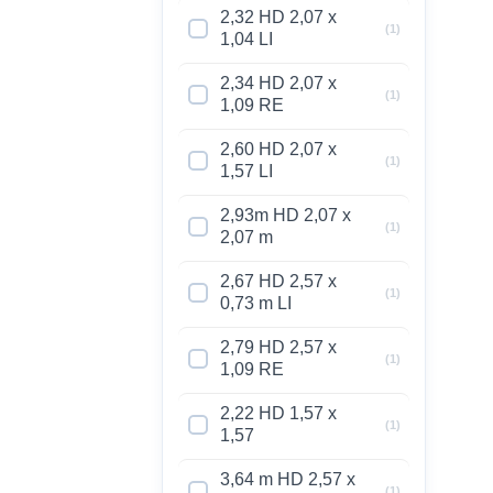
Op
2,32 HD 2,07 x
k
(1)
1,04 LI
au
de
2,34 HD 2,07 x
(1)
1,09 RE
Pr
ge
2,60 HD 2,07 x
w
(1)
1,57 LI
2,93m HD 2,07 x
(1)
2,07 m
2,67 HD 2,57 x
(1)
0,73 m LI
2,79 HD 2,57 x
(1)
1,09 RE
2,22 HD 1,57 x
(1)
1,57
3,64 m HD 2,57 x
(1)