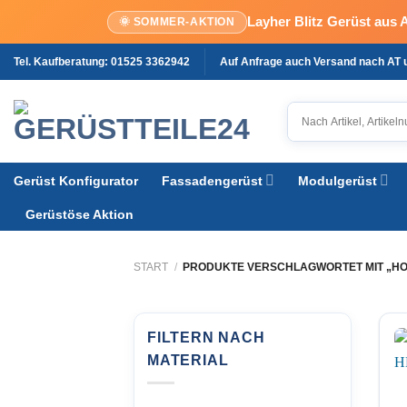
Layher Blitz Gerüst aus 
🌞 SOMMER-AKTION
Zum
Tel. Kaufberatung: 01525 3362942
Auf Anfrage auch Versand nach AT
Inhalt
springen
Gerüst Konfigurator
Fassadengerüst
Modulgerüst
Gerüstöse Aktion
START
/
PRODUKTE VERSCHLAGWORTET MIT „HO
FILTERN NACH
MATERIAL