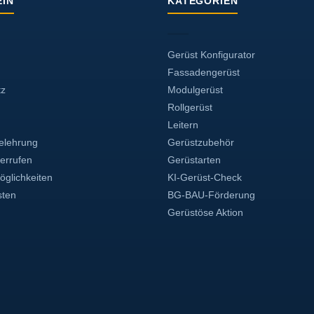
IN
KATEGORIEN
Gerüst Konfigurator
Fassadengerüst
tz
Modulgerüst
Rollgerüst
Leitern
elehrung
Gerüstzubehör
derrufen
Gerüstarten
glichkeiten
KI-Gerüst-Check
sten
BG-BAU-Förderung
Gerüstöse Aktion