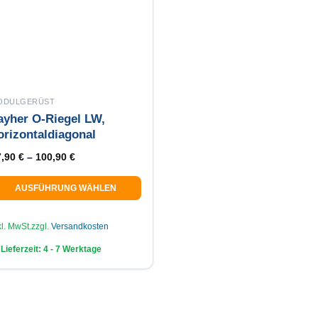
ODULGERÜST
ayher O-Riegel LW,
orizontaldiagonal
7,90
€
–
100,90
€
AUSFÜHRUNG WÄHLEN
eses
odukt
kl. MwSt.
zzgl.
Versandkosten
ist
Lieferzeit:
4 - 7 Werktage
ehrere
rianten
f.
e