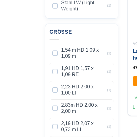
Stahl LW (Light
(1)
Weight)
GRÖSSE
M
1,54 m HD 1,09 x
L
(1)
1,09 m
h
4
1,91 HD 1,57 x
(1)
1,09 RE
2,23 HD 2,00 x
Di
(1)
1,00 LI
Pr
in
we
2,83m HD 2,00 x
(1)
m
2,00 m
Va
2,19 HD 2,07 x
au
(1)
0,73 m LI
Di