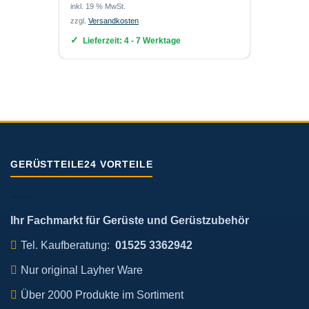
inkl. 19 % MwSt.
zzgl.
Versandkosten
inkl. 19
Lieferzeit:
4 - 7 Werktage
zzgl.
Ver
Lief
GERÜSTTEILE24 VORTEILE
Ihr Fachmarkt für Gerüste und Gerüstzubehör
Tel. Kaufberatung:
01525 3362942
Nur original Layher Ware
Über 2000 Produkte im Sortiment