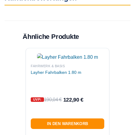
Ähnliche Produkte
FAHRWERK & BASIS
Layher Fahrbalken 1.80 m
FAHRWE
Layher
Lenkro
122,90
€
190,04
€
UVP:
UVP:
IN DEN WARENKORB