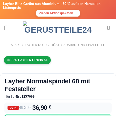
Layher Blitz Gerüst aus Aluminium -
30 % auf den Hersteller-
Listenpreis
Zu den Aktionspaketen →
START
/
LAYHER ROLLGERÜST
/
AUSBAU- UND EINZELTEILE
100% LAYHER ORIGINAL
Layher Normalspindel 60 mit
Feststeller
Art.-Nr.
1257060
36,90
€
49,39
€
UVP: