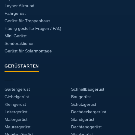
Layher Allround
Fahrgerüst
Gerüst für Treppenhaus
Häufig gestellte Fragen / FAQ
Mini Gerüst
Sonderaktionen
Gerüst für Solarmontage
GERÜSTARTEN
Gartengerüst
Schnellbaugerüst
Giebelgerüst
Baugerüst
Kleingerüst
Schutzgerüst
Leitergerüst
Dachdeckergerüst
Malergerüst
Standgerüst
Maurergerüst
Dachfanggerüst
Mobiles Gerüst
Stahlgerüst