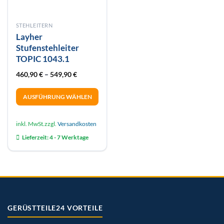
STEHLEITERN
Layher
Stufenstehleiter
TOPIC 1043.1
460,90
€
–
549,90
€
AUSFÜHRUNG WÄHLEN
Dieses
Produkt
inkl. MwSt.
zzgl.
Versandkosten
weist
Lieferzeit:
4 - 7 Werktage
mehrere
Varianten
auf.
Die
Optionen
können
auf
GERÜSTTEILE24 VORTEILE
der