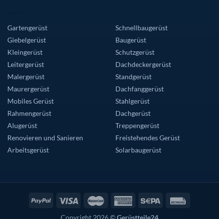
Gartengerüst
Schnellbaugerüst
Giebelgerüst
Baugerüst
Kleingerüst
Schutzgerüst
Leitergerüst
Dachdeckergerüst
Malergerüst
Standgerüst
Maurergerüst
Dachfanggerüst
Mobiles Gerüst
Stahlgerüst
Rahmengerüst
Dachgerüst
Alugerüst
Treppengerüst
Renovieren und Sanieren
Freistehendes Gerüst
Arbeitsgerüst
Solarbaugerüst
Copyright 2026 ©
Gerüstteile24