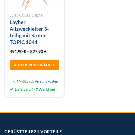
LEITER AUSZIEHBAR
Layher
Allzweckleiter 3-
teilig mit Stufen
TOPIC 1041
491,90
€
–
827,90
€
AUSFÜHRUNG WÄHLEN
Dieses
Produkt
inkl. MwSt.
zzgl.
Versandkosten
weist
Lieferzeit:
4 - 7 Werktage
mehrere
Varianten
auf.
Die
Optionen
können
auf
GERÜSTTEILE24 VORTEILE