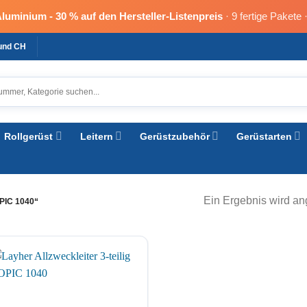
Aluminium -
30 % auf den Hersteller-Listenpreis
· 9 fertige Pakete 
 und CH
Rollgerüst
Leitern
Gerüstzubehör
Gerüstarten
Ein Ergebnis wird an
IC 1040“