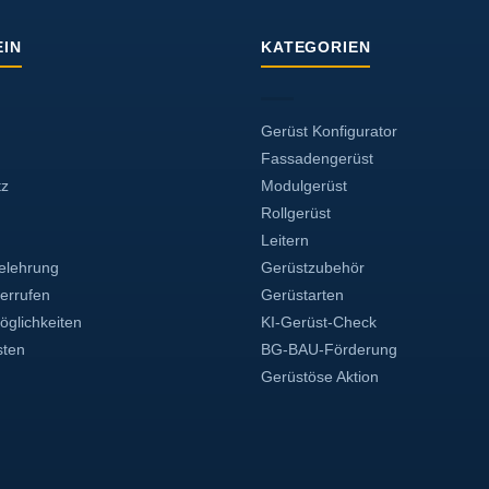
tionen
önnen
IN
KATEGORIEN
f
r
oduktseite
wählt
Gerüst Konfigurator
erden
Fassadengerüst
tz
Modulgerüst
Rollgerüst
Leitern
elehrung
Gerüstzubehör
derrufen
Gerüstarten
glichkeiten
KI-Gerüst-Check
sten
BG-BAU-Förderung
Gerüstöse Aktion