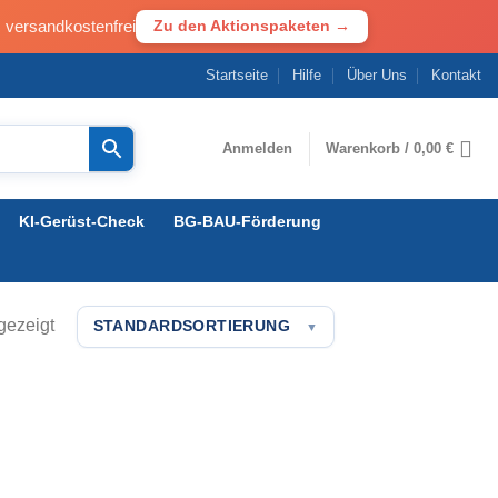
· versandkostenfrei
Zu den Aktionspaketen →
Startseite
Hilfe
Über Uns
Kontakt
Anmelden
Warenkorb /
0,00
€
KI-Gerüst-Check
BG-BAU-Förderung
gezeigt
STANDARDSORTIERUNG
▼