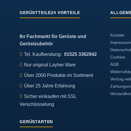
Op
k
GERÜSTTEILE24 VORTEILE
ALLGEME
au
de
Pr
ge
Kontakt
Ihr Fachmarkt für Gerüste und
w
Impressum
Gerüstzubehör
Datenschu
Tel. Kaufberatung:
01525 3362942
Cookies
Nur original Layher Ware
AGB
Widerrufsb
Über 2000 Produkte im Sortiment
Vertrag wi
Über 25 Jahre Erfahrung
Zahlungsmö
Versandko
Sicher einkaufen mit SSL
Verschlüsselung
GERÜSTARTEN