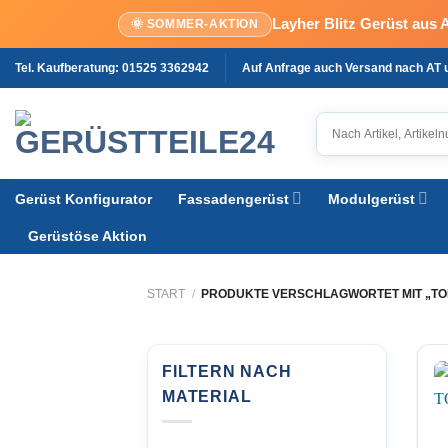
Layher Blitz Gerüst aus 
🌞 SOMMER-AKTION
Zum
Tel. Kaufberatung: 01525 3362942
Auf Anfrage auch Versand nach AT
Inhalt
springen
Gerüst Konfigurator
Fassadengerüst
Modulgerüst
Gerüstöse Aktion
START
/
PRODUKTE VERSCHLAGWORTET MIT „TOP
FILTERN NACH
MATERIAL