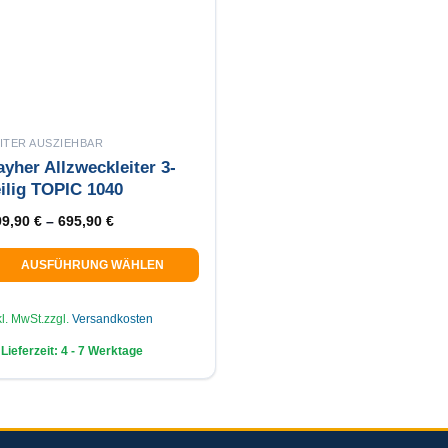
ITER AUSZIEHBAR
ayher Allzweckleiter 3-
eilig TOPIC 1040
99,90
€
–
695,90
€
AUSFÜHRUNG WÄHLEN
eses
odukt
kl. MwSt.
zzgl.
Versandkosten
ist
Lieferzeit:
4 - 7 Werktage
ehrere
rianten
f.
e