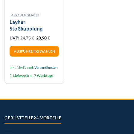
FASSADENGERÜST
Layher
Stoßkupplung
Ursprünglicher Preis war: 24,75 €
Aktueller Preis ist: 20,90 €.
UVP:
24,75
€
20,90
€
AUSFÜHRUNG WÄHLEN
Dieses
Produkt
inkl. MwSt.
zzgl.
Versandkosten
weist
Lieferzeit:
4 - 7 Werktage
mehrere
Varianten
auf.
Die
Optionen
können
auf
GERÜSTTEILE24 VORTEILE
der
Produktseite