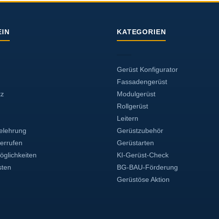
Die
tionen
Optionen
önnen
können
f
IN
KATEGORIEN
auf
r
der
oduktseite
Produktseite
wählt
gewählt
erden
Gerüst Konfigurator
werden
Fassadengerüst
tz
Modulgerüst
Rollgerüst
Leitern
elehrung
Gerüstzubehör
derrufen
Gerüstarten
glichkeiten
KI-Gerüst-Check
sten
BG-BAU-Förderung
Gerüstöse Aktion