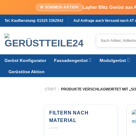
Layher Blitz Gerüst aus 
🌞 SOMMER-AKTION
Zum
Tel. Kaufberatung: 01525 3362942
Auf Anfrage auch Versand nach AT
Inhalt
springen
Gerüst Konfigurator
Fassadengerüst
Modulgerüst
Gerüstöse Aktion
START
/
PRODUKTE VERSCHLAGWORTET MIT „S
FILTERN NACH
MATERIAL