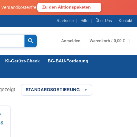
· versandkostenfrei
Zu den Aktionspaketen →
Startseite
Hilfe
Über Uns
Kontakt
Anmelden
Warenkorb /
0,00
€
KI-Gerüst-Check
BG-BAU-Förderung
gezeigt
STANDARDSORTIERUNG
▼