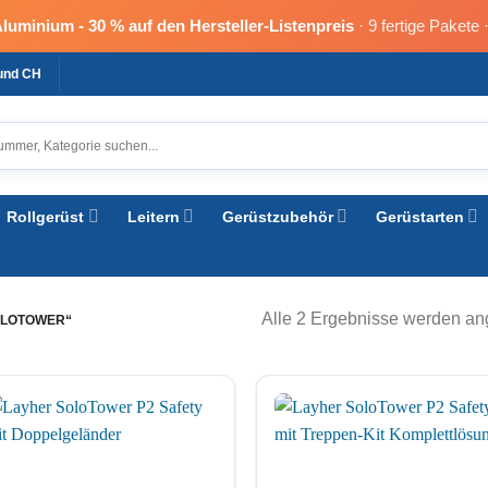
Aluminium -
30 % auf den Hersteller-Listenpreis
· 9 fertige Pakete 
 und CH
Rollgerüst
Leitern
Gerüstzubehör
Gerüstarten
Alle 2 Ergebnisse werden an
OLOTOWER“