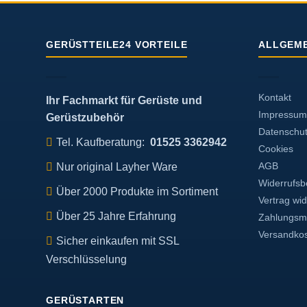
Op
k
au
GERÜSTTEILE24 VORTEILE
ALLGEME
de
Pr
ge
w
Kontakt
Ihr Fachmarkt für Gerüste und
Impressum
Gerüstzubehör
Datenschu
Tel. Kaufberatung:
01525 3362942
Cookies
Nur original Layher Ware
AGB
Widerrufsb
Über 2000 Produkte im Sortiment
Vertrag wi
Über 25 Jahre Erfahrung
Zahlungsmö
Versandko
Sicher einkaufen mit SSL
Verschlüsselung
GERÜSTARTEN