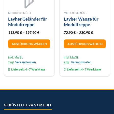
MODULGERÜST
MODULGERÜST
Layher Geländer für
Layher Wange für
Modultreppe
Modultreppe
113,90
€
–
197,90
€
72,90
€
–
230,90
€
AUSFÜHRUNG WÄHLEN
AUSFÜHRUNG WÄHLEN
Dieses
Dieses
Produkt
Produkt
inkl. MwSt.
inkl. MwSt.
weist
weist
zzgl.
Versandkosten
zzgl.
Versandkosten
mehrere
mehrere
Lieferzeit:
4 - 7 Werktage
Lieferzeit:
4 - 7 Werktage
Varianten
Varianten
auf.
auf.
Die
Die
Optionen
Optionen
können
können
auf
auf
der
der
GERÜSTTEILE24 VORTEILE
Produktseite
Produktseite