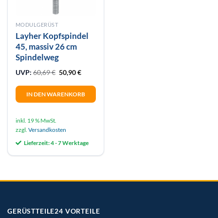
MODULGERÜST
Layher Kopfspindel
45, massiv 26 cm
Spindelweg
Ursprünglicher Preis war: 60,69 €
Aktueller Preis ist: 50,90 €.
UVP:
60,69
€
50,90
€
IN DEN WARENKORB
inkl. 19 % MwSt.
zzgl.
Versandkosten
Lieferzeit:
4 - 7 Werktage
GERÜSTTEILE24 VORTEILE