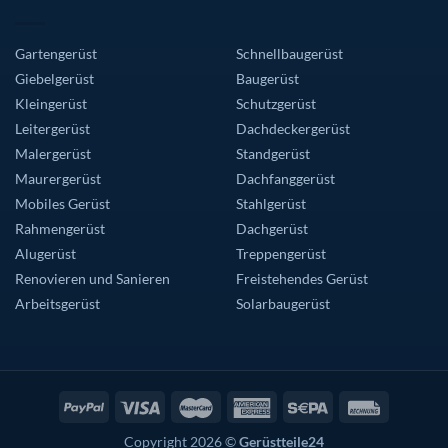
Gartengerüst
Schnellbaugerüst
Giebelgerüst
Baugerüst
Kleingerüst
Schutzgerüst
Leitergerüst
Dachdeckergerüst
Malergerüst
Standgerüst
Maurergerüst
Dachfanggerüst
Mobiles Gerüst
Stahlgerüst
Rahmengerüst
Dachgerüst
Alugerüst
Treppengerüst
Renovieren und Sanieren
Freistehendes Gerüst
Arbeitsgerüst
Solarbaugerüst
Copyright 2026 ©
Gerüstteile24