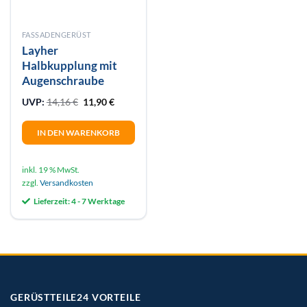
FASSADENGERÜST
Layher
Halbkupplung mit
Augenschraube
Ursprünglicher Preis war: 14,16 €
Aktueller Preis ist: 11,90 €.
UVP:
14,16
€
11,90
€
IN DEN WARENKORB
inkl. 19 % MwSt.
zzgl.
Versandkosten
Lieferzeit:
4 - 7 Werktage
GERÜSTTEILE24 VORTEILE