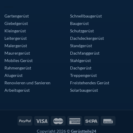
Gartengerüst
Schnellbaugerüst
Giebelgerüst
Baugerüst
Kleingerüst
Schutzgerüst
Leitergerüst
Dachdeckergerüst
Malergerüst
Standgerüst
Maurergerüst
Dachfanggerüst
Mobiles Gerüst
Stahlgerüst
Rahmengerüst
Dachgerüst
Alugerüst
Treppengerüst
Renovieren und Sanieren
Freistehendes Gerüst
Arbeitsgerüst
Solarbaugerüst
Copyright 2026 ©
Gerüstteile24