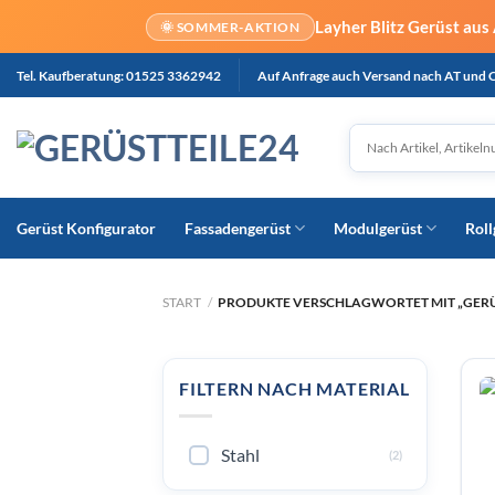
Layher Blitz Gerüst aus
🌞 SOMMER-AKTION
Zum
Tel. Kaufberatung: 01525 3362942
Auf Anfrage auch Versand nach AT und 
Inhalt
springen
Gerüst Konfigurator
Fassadengerüst
Modulgerüst
Roll
START
/
PRODUKTE VERSCHLAGWORTET MIT „GERÜ
FILTERN NACH MATERIAL
Stahl
(2)