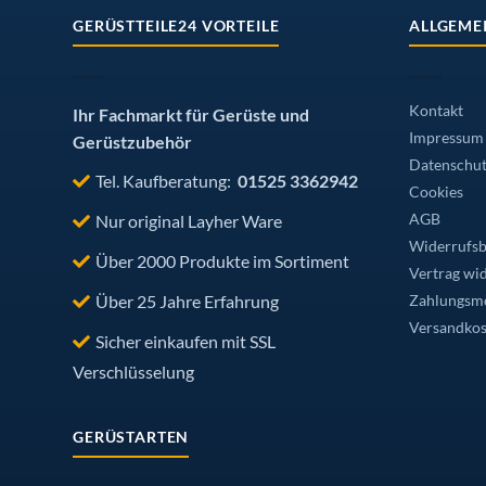
au
GERÜSTTEILE24 VORTEILE
ALLGEME
de
Pr
ge
w
Kontakt
Ihr Fachmarkt für Gerüste und
Impressum
Gerüstzubehör
Datenschut
Tel. Kaufberatung:
01525 3362942
Cookies
Nur original Layher Ware
AGB
Widerrufsb
Über 2000 Produkte im Sortiment
Vertrag wi
Über 25 Jahre Erfahrung
Zahlungsmö
Versandkos
Sicher einkaufen mit SSL
Verschlüsselung
GERÜSTARTEN