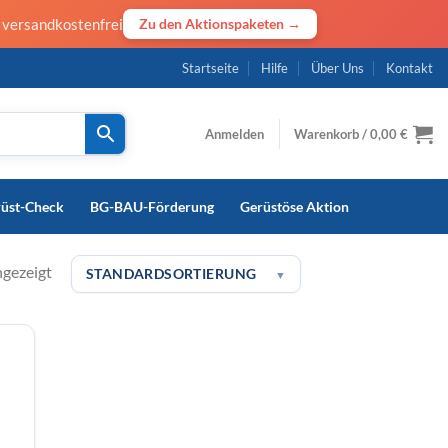
· versandkostenfrei
Zu den Aktionspaketen →
Startseite
Hilfe
Über Uns
Kontakt
Anmelden
Warenkorb /
0,00
€
rüst-Check
BG-BAU-Förderung
Gerüstöse Aktion
ngezeigt
STANDARDSORTIERUNG
▼