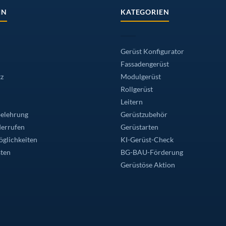
können
f
IN
KATEGORIEN
auf
r
der
oduktseite
Produktseite
wählt
gewählt
erden
Gerüst Konfigurator
werden
Fassadengerüst
z
Modulgerüst
Rollgerüst
Leitern
elehrung
Gerüstzubehör
derrufen
Gerüstarten
glichkeiten
KI-Gerüst-Check
ten
BG-BAU-Förderung
Gerüstöse Aktion