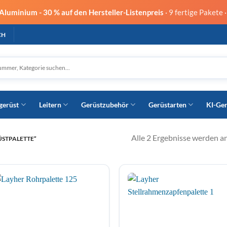
 Aluminium -
30 % auf den Hersteller-Listenpreis
· 9 fertige Pakete 
CH
gerüst
Leitern
Gerüstzubehör
Gerüstarten
KI-Ge
Alle 2 Ergebnisse werden a
STPALETTE“