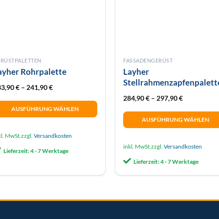
RÜSTPALETTEN
FASSADENGERÜST
ayher Rohrpalette
Layher
Stellrahmenzapfenpalett
33,90
€
–
241,90
€
284,90
€
–
297,90
€
AUSFÜHRUNG WÄHLEN
AUSFÜHRUNG WÄHLEN
eses
Dieses
odukt
kl. MwSt.
zzgl.
Versandkosten
Produkt
ist
inkl. MwSt.
zzgl.
Versandkosten
Lieferzeit:
4 - 7 Werktage
weist
hrere
Lieferzeit:
4 - 7 Werktage
mehrere
rianten
Varianten
f.
auf.
e
Die
tionen
Optionen
önnen