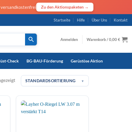
· versandkostenfrei
Zu den Aktionspaketen →
Startseite
Hilfe
Über Uns
Kontakt
Anmelden
Warenkorb /
0,00
€
rüst-Check
BG-BAU-Förderung
Gerüstöse Aktion
ngezeigt
STANDARDSORTIERUNG
▼