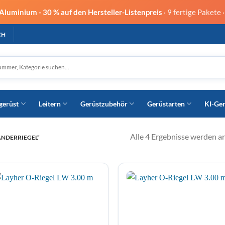
 Aluminium -
30 % auf den Hersteller-Listenpreis
· 9 fertige Pakete 
CH
gerüst
Leitern
Gerüstzubehör
Gerüstarten
KI-Ge
Alle 4 Ergebnisse werden a
NDERRIEGEL“