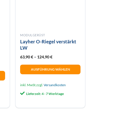
MODULGERÜST
l
Layher O-Riegel verstärkt
LW
63,90
€
–
124,90
€
AUSFÜHRUNG WÄHLEN
Dieses
Produkt
inkl. MwSt.
zzgl.
Versandkosten
weist
Lieferzeit:
4 - 7 Werktage
mehrere
Varianten
auf.
Die
Optionen