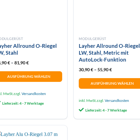
ODULGERÜST
MODULGERÜST
ayher Allround O-Riegel
Layher Allround O-Riege
W, Stahl
LW, Stahl, Metric mit
AutoLock-Funktion
4,90
€
–
81,90
€
30,90
€
–
55,90
€
AUSFÜHRUNG WÄHLEN
AUSFÜHRUNG WÄHLEN
eses
Dieses
odukt
kl. MwSt.
zzgl.
Versandkosten
Produkt
ist
inkl. MwSt.
zzgl.
Versandkosten
Lieferzeit:
4 - 7 Werktage
weist
hrere
Lieferzeit:
4 - 7 Werktage
mehrere
rianten
Varianten
f.
auf.
e
Die
tionen