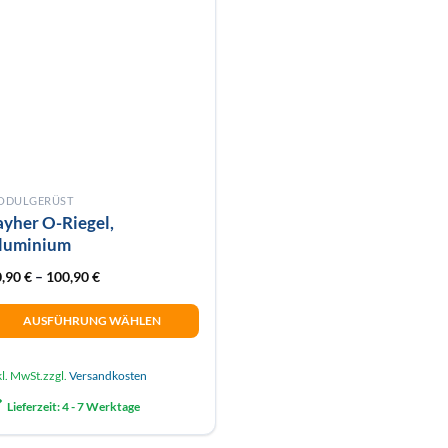
Optionen
önnen
können
f
auf
r
der
oduktseite
Produktseite
wählt
gewählt
erden
werden
ODULGERÜST
ayher O-Riegel,
luminium
0,90
€
–
100,90
€
AUSFÜHRUNG WÄHLEN
eses
odukt
kl. MwSt.
zzgl.
Versandkosten
ist
Lieferzeit:
4 - 7 Werktage
hrere
rianten