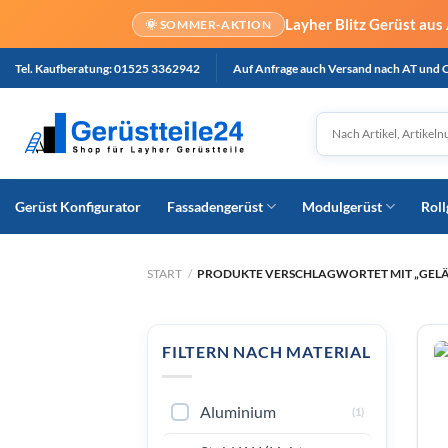
Layher Blitz Gerüst aus
🌞 SOMMER-AKTION
Zum
Tel. Kaufberatung: 01525 3362942
Auf Anfrage auch Versand nach AT und 
Inhalt
springen
Gerüst Konfigurator
Fassadengerüst
Modulgerüst
Roll
START
/
PRODUKTE VERSCHLAGWORTET MIT „GELÄ
FILTERN NACH MATERIAL
Aluminium
(1)