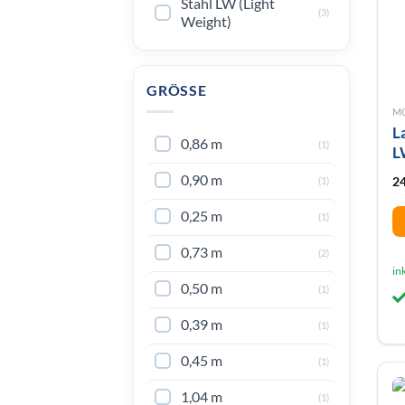
Stahl LW (Light
(3)
Weight)
GRÖSSE
M
L
0,86 m
(1)
L
0,90 m
2
(1)
0,25 m
(1)
Di
0,73 m
(2)
Pr
in
0,50 m
we
(1)
me
0,39 m
(1)
Va
au
0,45 m
(1)
Di
Op
1,04 m
(1)