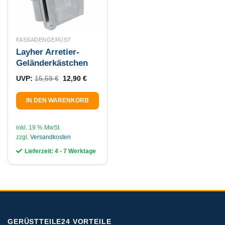
FASSADENGERÜST
Layher Arretier-
Geländerkästchen
Ursprünglicher Preis war: 15,59 €
Aktueller Preis ist: 12,90 €.
UVP:
15,59
€
12,90
€
IN DEN WARENKORB
inkl. 19 % MwSt.
zzgl.
Versandkosten
Lieferzeit:
4 - 7 Werktage
GERÜSTTEILE24 VORTEILE