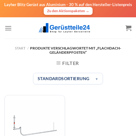
Layher Blitz Gerüst aus Aluminium -
30 % auf den Hersteller-Listenpreis
Zu den Aktionspaketen →
Zum
Inhalt
springen
START
/
PRODUKTE VERSCHLAGWORTET MIT „FLACHDACH-
GELÄNDERPFOSTEN“
FILTER
STANDARDSORTIERUNG
▼