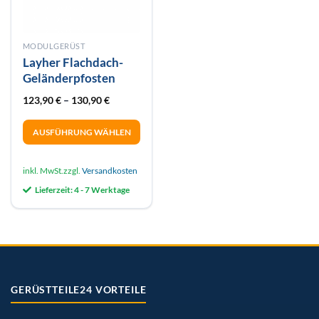
MODULGERÜST
Layher Flachdach-
Geländerpfosten
123,90
€
–
130,90
€
AUSFÜHRUNG WÄHLEN
Dieses
Produkt
inkl. MwSt.
zzgl.
Versandkosten
weist
Lieferzeit:
4 - 7 Werktage
mehrere
Varianten
auf.
Die
Optionen
können
auf
GERÜSTTEILE24 VORTEILE
der
Produktseite