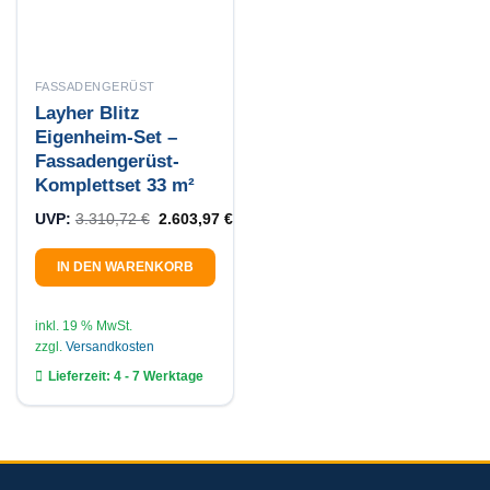
FASSADENGERÜST
Layher Blitz
Eigenheim-Set –
Fassadengerüst-
Komplettset 33 m²
Ursprünglicher Preis war: 3.310,72 €
Aktueller Preis ist: 2.603,97 €.
UVP:
3.310,72
€
2.603,97
€
IN DEN WARENKORB
inkl. 19 % MwSt.
zzgl.
Versandkosten
Lieferzeit:
4 - 7 Werktage