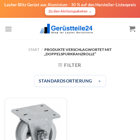
Layher Blitz Gerüst aus Aluminium -
30 % auf den Hersteller-Listenpreis
Zu den Aktionspaketen →
Zum
Inhalt
springen
START
/
PRODUKTE VERSCHLAGWORTET MIT
„DOPPELSPURKRANZROLLE“
FILTER
STANDARDSORTIERUNG
▼