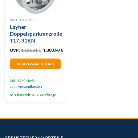
MODULGERÜST
Layher
Doppelspurkranzrolle
T17, 31KN
Ursprünglicher Preis war: 1.181,31 €
Aktueller Preis ist: 1.000,90 €.
UVP:
1.181,31
€
1.000,90
€
IN DEN WARENKORB
inkl. 19 % MwSt.
zzgl.
Versandkosten
Lieferzeit:
4 - 7 Werktage
GERÜSTTEILE24 VORTEILE