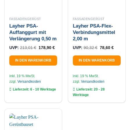
FASSADENGERÜST
FASSADENGERÜST
Layher PSA-
Layher PSA-Flex-
Auffanggurt mit
Verbindungsmittel
Verlängerung 0,50 m
2,00 m
Ursprünglicher Preis war: 213,01 €
Aktueller Preis ist: 178,90 €.
Ursprünglicher 
Aktueller
UVP:
213,01
€
178,90
€
UVP:
90,32
€
78,60
€
IN DEN WARENKORB
IN DEN WARENKORB
inkl. 19 % MwSt.
inkl. 19 % MwSt.
zzgl.
Versandkosten
zzgl.
Versandkosten
Lieferzeit:
6 - 10 Werktage
Lieferzeit:
20 - 28
Werktage