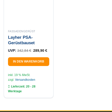
FASSADENGERÜST
Layher PSA-
Gerüstbauset
Ursprünglicher Preis war: 342,84 €
Aktueller Preis ist: 289,90 €.
UVP:
342,84
€
289,90
€
IN DEN WARENKORB
inkl. 19 % MwSt.
zzgl.
Versandkosten
Lieferzeit:
20 - 28
Werktage