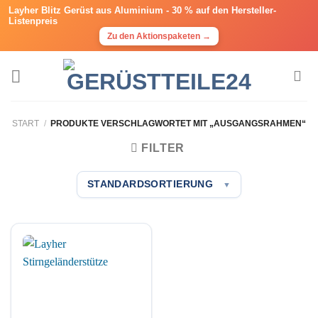
Layher Blitz Gerüst aus Aluminium -
30 % auf den Hersteller-
Listenpreis
Zu den Aktionspaketen →
Zum
Inhalt
springen
START
/
PRODUKTE VERSCHLAGWORTET MIT „AUSGANGSRAHMEN“
FILTER
STANDARDSORTIERUNG
▼