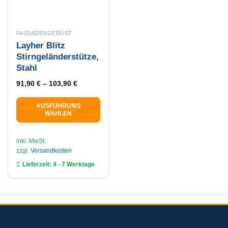
FASSADENGERÜST
Layher Blitz
Stirngeländerstütze,
Stahl
91,90
€
–
103,90
€
AUSFÜHRUNG
WÄHLEN
Dieses
Produkt
inkl. MwSt.
weist
zzgl.
Versandkosten
mehrere
Lieferzeit:
4 - 7 Werktage
Varianten
auf.
Die
Optionen
können
auf